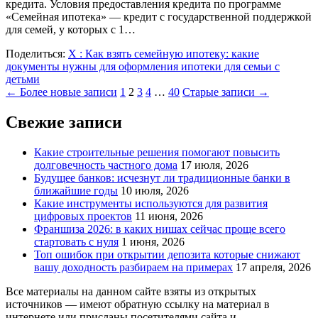
кредита. Условия предоставления кредита по программе
«Семейная ипотека» — кредит с государственной поддержкой
для семей, у которых с 1…
Поделиться:
X
: Как взять семейную ипотеку: какие
документы нужны для оформления ипотеки для семьи с
детьми
Пагинация
← Более новые записи
1
2
3
4
…
40
Старые записи →
записей
Свежие записи
Какие строительные решения помогают повысить
долговечность частного дома
17 июля, 2026
Будущее банков: исчезнут ли традиционные банки в
ближайшие годы
10 июля, 2026
Какие инструменты используются для развития
цифровых проектов
11 июня, 2026
Франшиза 2026: в каких нишах сейчас проще всего
стартовать с нуля
1 июня, 2026
Топ ошибок при открытии депозита которые снижают
вашу доходность разбираем на примерах
17 апреля, 2026
Все материалы на данном сайте взяты из открытых
источников — имеют обратную ссылку на материал в
интернете или присланы посетителями сайта и