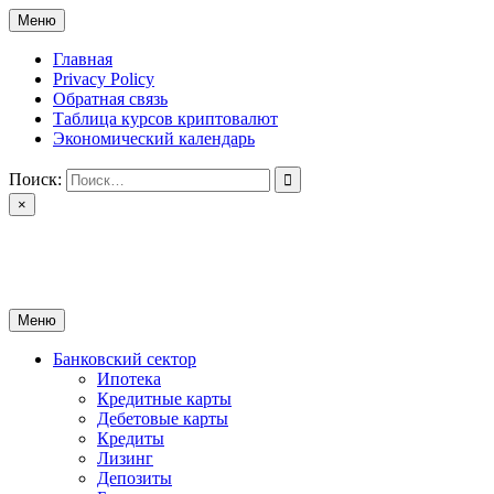
Перейти
Меню
к
содержимому
Главная
Privacy Policy
Обратная связь
Таблица курсов криптовалют
Экономический календарь
Поиск:
×
ctomk.ru
Портал о финансах
Меню
Банковский сектор
Ипотека
Кредитные карты
Дебетовые карты
Кредиты
Лизинг
Депозиты