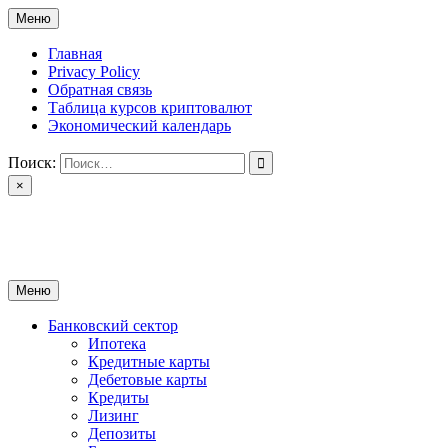
Перейти
Меню
к
содержимому
Главная
Privacy Policy
Обратная связь
Таблица курсов криптовалют
Экономический календарь
Поиск:
×
ctomk.ru
Портал о финансах
Меню
Банковский сектор
Ипотека
Кредитные карты
Дебетовые карты
Кредиты
Лизинг
Депозиты