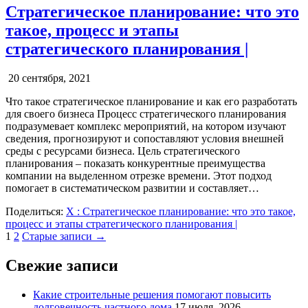
Стратегическое планирование: что это
такое, процесс и этапы
стратегического планирования |
20 сентября, 2021
Что такое стратегическое планирование и как его разработать
для своего бизнеса Процесс стратегического планирования
подразумевает комплекс мероприятий, на котором изучают
сведения, прогнозируют и сопоставляют условия внешней
среды с ресурсами бизнеса. Цель стратегического
планирования – показать конкурентные преимущества
компании на выделенном отрезке времени. Этот подход
помогает в систематическом развитии и составляет…
Поделиться:
X
: Стратегическое планирование: что это такое,
процесс и этапы стратегического планирования |
Пагинация
1
2
Старые записи →
записей
Свежие записи
Какие строительные решения помогают повысить
долговечность частного дома
17 июля, 2026