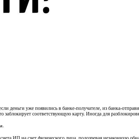
если деньги уже появились в банке-получателе, из банка-отправ
то заблокирует соответствующую карту. Иногда для разблокиров
е.
 счета ИП на счет физического лица, подозревая незаконную обн