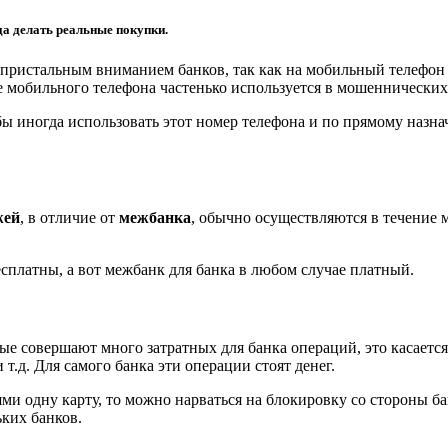
да делать реальные покупки.
д пристальным вниманием банков, так как на мобильный телефон
 мобильного телефона частенько используется в мошеннических
ы иногда использовать этот номер телефона и по прямому назнач
жей
, в отличие от
межбанка
, обычно осуществляются в течение 
сплатны, а вот межбанк для банка в любом случае платный.
е совершают много затратных для банка операций, это касаетс
т.д. Для самого банка эти операции стоят денег.
ми одну карту, то можно нарваться на блокировку со стороны б
ких банков.