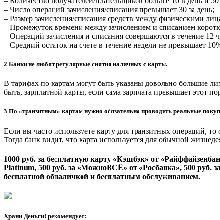
– Количество получателей/плательщиков больше 10 в день и 50 
– Число операций зачисления/списания превышает 30 за день;
– Размер зачисления/списания средств между физическими лицами
– Промежуток времени между зачислением и списанием коротк
– Операций зачисления и списания совершаются в течение 12 ча
– Средний остаток на счете в течение недели не превышает 10%
2 Банки не любят регулярные снятия наличных с карты.
В тарифах по картам могут быть указаны довольно большие ли
быть, зарплатной карты, если сама зарплата превышает этот пор
3 По «транзитным» картам нужно обязательно проводить реальные покуп
Если вы часто используете карту для транзитных операций, то
Тогда банк видит, что карта используется для обычной жизнед
1000 руб.
за бесплатную карту «Кэшбэк» от «Райффайзенба
Platinum,
500 руб.
за «МожноВСЁ» от «Росбанка»,
500 руб.
з
бесплатной обналичкой и бесплатным обслуживанием.
Храни Деньги! рекомендует: