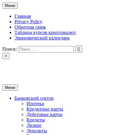
Перейти
Меню
к
содержимому
Главная
Privacy Policy
Обратная связь
Таблица курсов криптовалют
Экономический календарь
Поиск:
×
ctomk.ru
Портал о финансах
Меню
Банковский сектор
Ипотека
Кредитные карты
Дебетовые карты
Кредиты
Лизинг
Депозиты