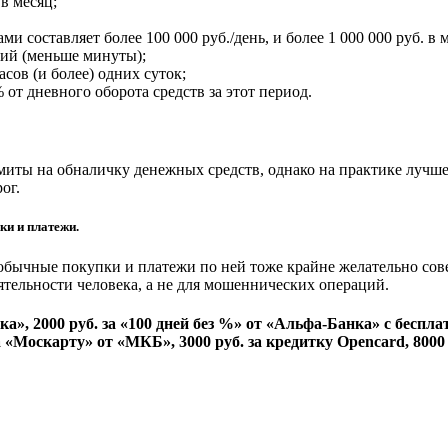
в месяц;
 составляет более 100 000 руб./день, и более 1 000 000 руб. в 
ий (меньше минуты);
сов (и более) одних суток;
 от дневного оборота средств за этот период.
миты на обналичку денежных средств, однако на практике лучше
ог.
ки и платежи.
 обычные покупки и платежи по ней тоже крайне желательно сове
еятельности человека, а не для мошеннических операций.
нка»,
2000 руб.
за «100 дней без %» от «Альфа-Банка» с беспл
а «Москарту» от «МКБ»,
3000 руб.
за кредитку Opencard,
8000