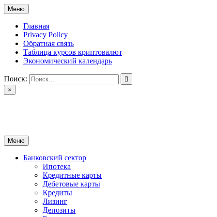
Перейти
Меню
к
содержимому
Главная
Privacy Policy
Обратная связь
Таблица курсов криптовалют
Экономический календарь
Поиск:
×
ctomk.ru
Портал о финансах
Меню
Банковский сектор
Ипотека
Кредитные карты
Дебетовые карты
Кредиты
Лизинг
Депозиты