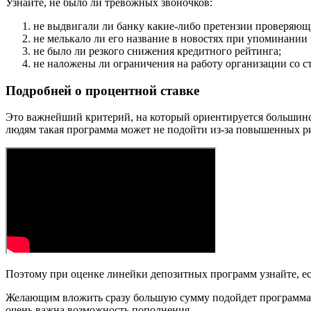
Узнайте, не было ли тревожных звоночков:
не выдвигали ли банку какие-либо претензии проверяющ
не мелькало ли его название в новостях при упоминании
не было ли резкого снижения кредитного рейтинга;
не наложены ли ограничения на работу организации со с
Подробней о процентной ставке
Это важнейший критерий, на который ориентируется большинст
людям такая программа может не подойти из-за повышенных р
Поэтому при оценке линейки депозитных программ узнайте, ест
Желающим вложить сразу большую сумму подойдет программа с 
очень важна возможность пополнения.