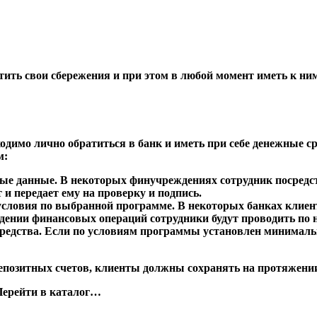
стить свои сбережения и при этом в любой момент иметь к ни
одимо лично обратиться в банк и иметь при себе денежные с
м:
ные данные. В некоторых финучреждениях сотрудник посредс
 и передает ему на проверку и подпись.
е условия по выбранной программе. В некоторых банках кли
едении финансовых операций сотрудники будут проводить по
средства. Если по условиям программы установлен минималь
епозитных счетов, клиенты должны сохранять на протяжении
Перейти в каталог…