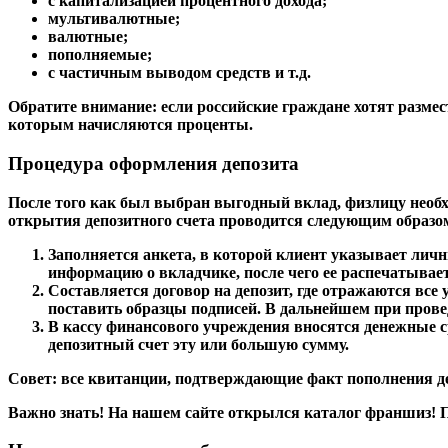
с капитализацией процентного дохода;
мультивалютные;
валютные;
пополняемые;
с частичным выводом средств и т.д.
Обратите внимание
: если российские граждане хотят разме
которым начисляются проценты.
Процедура оформления депозита
После того как был выбран выгодный вклад, физлицу необх
открытия депозитного счета проводится следующим образо
Заполняется анкета, в которой клиент указывает лич
информацию о вкладчике, после чего ее распечатывает
Составляется договор на депозит, где отражаются вс
поставить образцы подписей. В дальнейшем при пров
В кассу финансового учреждения вносятся денежные 
депозитный счет эту или большую сумму.
Совет
: все квитанции, подтверждающие факт пополнения д
Важно знать!
На нашем сайте открылся каталог франшиз! 