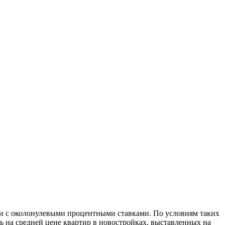
еки с околонулевыми процентными ставками. По условиям таких
ь на средней цене квартир в новостройках, выставленных на