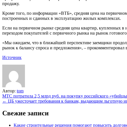
продажу.
Кроме того, по информации «ВТБ», средняя цена на первичном 
построенных и сданных в эксплуатацию жилых комплексах.
Если на первичном рынке средняя цена квартир, купленных в ип
переходом покупателей с первичного рынка на рынок готового
«Мы ожидаем, что в ближайшей перспективе заемщики продолжа
рынок к балансу спроса и предложения», – прокомментировал 
Источник
Автор:
tom
Навигация
МТС потратила 2,5 млрд руб. на покупку российского «убийцы
← ЦБ ужесточает требования к банкам, выдающим льготную ип
по
записям
Свежие записи
Какие строительные решения помогают повысить долгове