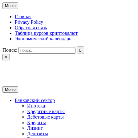
Перейти
Меню
к
содержимому
Главная
Privacy Policy
Обратная связь
Таблица курсов криптовалют
Экономический календарь
Поиск:
×
ctomk.ru
Портал о финансах
Меню
Банковский сектор
Ипотека
Кредитные карты
Дебетовые карты
Кредиты
Лизинг
Депозиты