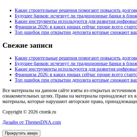
Какие строительные решения помогают повысить долгове
Будущее банков: исчезнут ли традиционные банки в бли
Какие инструменты используются для развития цифровы
Франшиза 2026: в каких нишах сейчас проще всего старто
Топ ошибок при открытии депозита которые снижают ваш
Свежие записи
Какие строительные решения помогают повысить долгове
Будущее банков: исчезнут ли традиционные банки в бли
Какие инструменты используются для развития цифровы
Франшиза 2026: в каких нишах сейчас проще всего старто
Топ ошибок при открытии депозита которые снижают ваш
Все материалы на данном сайте взяты из открытых источников
ознакомительных целях. Права на материалы принадлежат их в
материалы, которые нарушают авторские права, принадлежащие
Copyright © 2026 ctomk.ru
Дизайн от ThemesDNA.com
Прокрутить вверх