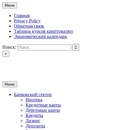
Перейти
Меню
к
содержимому
Главная
Privacy Policy
Обратная связь
Таблица курсов криптовалют
Экономический календарь
Поиск:
×
ctomk.ru
Портал о финансах
Меню
Банковский сектор
Ипотека
Кредитные карты
Дебетовые карты
Кредиты
Лизинг
Депозиты