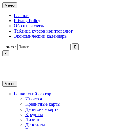
Перейти
Меню
к
содержимому
Главная
Privacy Policy
Обратная связь
Таблица курсов криптовалют
Экономический календарь
Поиск:
×
ctomk.ru
Портал о финансах
Меню
Банковский сектор
Ипотека
Кредитные карты
Дебетовые карты
Кредиты
Лизинг
Депозиты