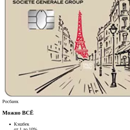
Росбанк
Можно ВСЁ
Кэшбек
от 1 до 10%