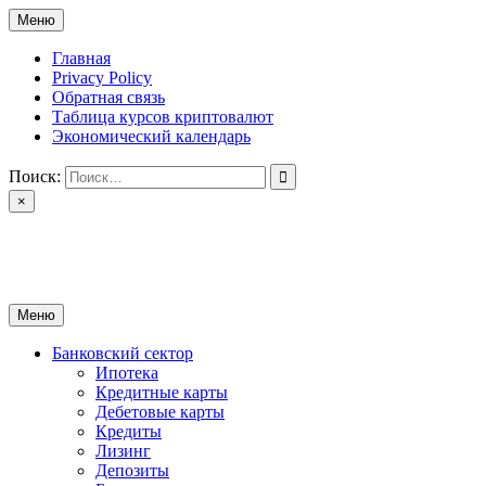
Перейти
Меню
к
содержимому
Главная
Privacy Policy
Обратная связь
Таблица курсов криптовалют
Экономический календарь
Поиск:
×
ctomk.ru
Портал о финансах
Меню
Банковский сектор
Ипотека
Кредитные карты
Дебетовые карты
Кредиты
Лизинг
Депозиты