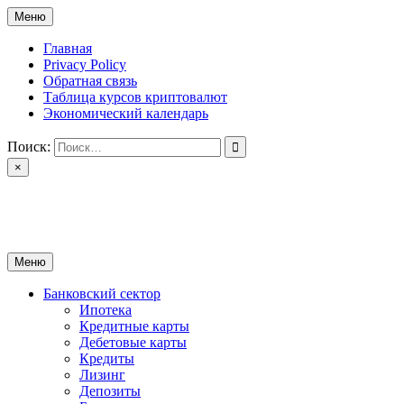
Перейти
Меню
к
содержимому
Главная
Privacy Policy
Обратная связь
Таблица курсов криптовалют
Экономический календарь
Поиск:
×
ctomk.ru
Портал о финансах
Меню
Банковский сектор
Ипотека
Кредитные карты
Дебетовые карты
Кредиты
Лизинг
Депозиты