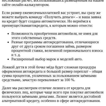
несложный расчёт, воспользовавшись размещённым на нашем
сайте онлайн-калькулятором.
Если размер ежемесячныхплатежей вас устроит, вы сразу же
можете выбрать команду «Получить деньги» ‒ и ваша заявка
на кредит будет создана автоматически. Но вернёмся к
преимуществамавтокредита, к которым можно отнести:
Возможность приобретения автомобиля, не имея для
этого собственных средств.
Разные программы автокредитования, отличающиеся
друг от друга сроком погашения займа, размером
процентной ставки, величиной первоначального взноса
и т. д.
Расширенный выбор марок и моделей авто.
Ложкой дегтя в этой бочке мёда будет сложная процедура
оформления автокредита и большой размер переплат – общая
сумма процентов, уплаченных за пользованием заёмными
средствами, зачастую переваливает за 100 %.
Далее мы рассмотрим отличие лизинга от кредита для
физических лиц, которые чаще всего при покупке автомобиля
пользуются заёмными деньгами. Лизинг является достойной
альтернативой кредиту, особенно в сфере автокредитования.