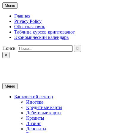
Перейти
Меню
к
содержимому
Главная
Privacy Policy
Обратная связь
Таблица курсов криптовалют
Экономический календарь
Поиск:
×
ctomk.ru
Портал о финансах
Меню
Банковский сектор
Ипотека
Кредитные карты
Дебетовые карты
Кредиты
Лизинг
Депозиты