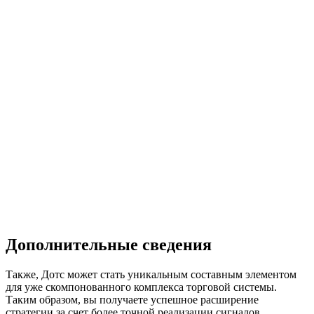
индикатора Дотс:
Пример комплексного использования индикатора Dots
Недавно на нашем сайте мы опубликовали статью об
уникальном
индикаторе для скальпинга Contrast
. Наше
мнение, при объединении Contrast и Dots на одном графике
котировок вы сможете получить идеальную картинку для
скальпинга.
Благодаря уникальному алгоритму работы индикатора Форекс
Contrast, вы получаете отличный фильтр, определяющий
направление входа в рынок (квадратики гистограмма одного
цвета – не менее трех тафмфреймов). Тогда как, с помощью
сигналов Дотс, вы получите отличный сигнал о возможности
заключении сделок. В итоге, совместная работа указанных
индикаторов позволит вам отфильтровать большую половину
убыточных трейдов и существенно увеличить профит-фактор
вашей торговой стратегии:
Пример использования индикаторов Dots и Contrast в рамках