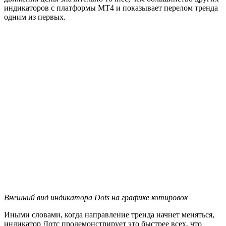
индикаторов с платформы МТ4 и показывает перелом тренда
одним из первых.
Внешний вид индикатора Dots на графике котировок
Иными словами, когда направление тренда начнет меняться,
индикатор Дотс продемонстрирует это быстрее всех, что
поможет вам более оперативно принять торговое решение.
Механизм работы этого индикатора очень прост. Анализируя
угол наклона скользящих средних, а также, учитывая цены
открытия/закрытия свечей, Dots демонстрирует направление
тренда и его изменение, для чего размещает на графике
котировок точки двух цветов:
Синие – тренд вверх
Красные – тренд вниз:
Как вы понимаете, основной сигнал индикатора это
изменение цвета точек. Соответственно, торговые сигналы
для входа и выхода при заключении и закрытии сделок будут
такими: