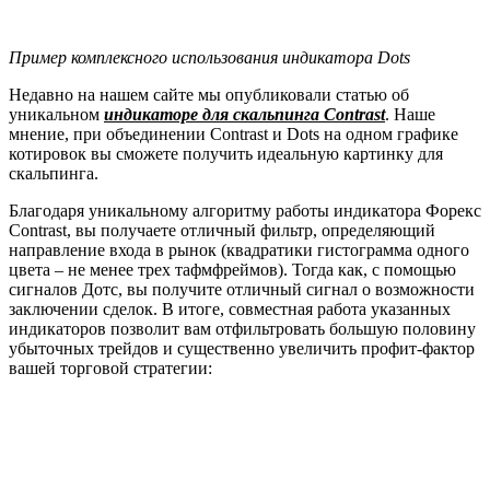
эффективными индикаторами, и вы сами поймете – насколько
огромен его потенциал!
Скачать индикатор Dots
Как установить индикатор в торговый терминал MetaTrader 4,
читайте на этой странице.
На этом мы с вами прощаемся до следующего обзора
очередного индикатора!
Источник
https://info-financing.ru/valyutnyj-i-fondovyj-rynok/kak-
pravilno-opredelit-tochki-vhoda-vyhoda-entry-signal/
Источник
https://privatefinance.biz/dots/
Источник
Источник