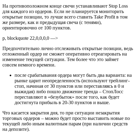
На противоположном конце свечи устанавливают Stop Loss
для каждого из ордеров. Если не планируется мониторить
открытые позиции, то лучше всего ставить Take Profit в том
же размере, как и предыдущая свеча (с тенями),
ориентировочно от 100 пунктов.
p, blockquote 22,0,0,0,0 —>
Предпочтительно лично отслеживать открытые позиции, ведь
отложенный ордер не сможет оперативно отреагировать на
изменение текущей ситуации. Тем более что это займет
совсем немного времени.
после срабатывания ордера могут быть два варианта: на
рынке царит неопределенность (используют трейлинг-
стоп, начиная от 30 пунктов или переставляясь в 0 и
выжидая) либо пошло движение тренда – СтопЛосс
переставляют в «безубыток» после того, как будет
достигнута прибыль в 20-30 пунктов и выше.
Что касается закрытия дня, то при ситуации незакрытия
торговых ордеров – можно будет просто выставить новые по
текущей либо иным валютным парам (при наличии средств
на депозите).