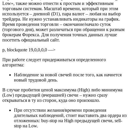
Low», также можно отнести к простым и эффективным
торговым системам. Масштаб времени, который при этом
используется – дневной (D1), пара валют – любая на выбор
трейдера. Не нужно устанавливать индикаторы на график.
Время проведения торговли – окончание/начало суток
(торгового дня), может различаться при обращении к разным
брокерам Форекса. Для получения точных данных лучше
посетить официальный сайт.
p, blockquote 19,0,0,0,0 —>
При работе следует придерживаться определенного
алгоритма:
Наблюдение за новой свечей после того, как начнется
новый трудовой день.
В случае пробития ценой максимума (High) либо минимума
(Low) предыдущей (вчерашней) свечи – нужно сразу
открываться в ту из сторон, куда оно произошло.
При отсутствии желания/времени проведения
длительных наблюдений, стоит выставить два ордера из
отложенных: buy-stop на High предыдущей свечи, sell-
stop на Low.