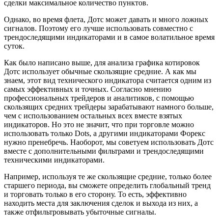
вместе с дополнительными фильтрами и трендоследящими
техническими индикаторами.
Например, используя те же скользящие средние, только более
старшего периода, вы сможете определить глобальный тренд
и торговать только в его сторону. То есть, эффективно
находить места для заключения сделок и выхода из них, а
также отфильтровывать убыточные сигналы.
Дополнительные сведения
Также, Дотс может стать уникальным составным элементом
для уже скомпонованного комплекса торговой системы.
Таким образом, вы получаете успешное расширение
стратегии за счет более точной реализации сигналов
скользящих средних. К примеру, вот как выгодно будет
выглядеть Dots в стратегии, где используются скользящие
средние и индикатор MACD. При пересечении скользящих
средних мы получаем первичный сигнал об изменении
тенденции, который должен быть подтвержден индикатором
MACD. Далее, ждем коррекции цены в обратную сторону и
входим в рынок при продолжении тренда по сигналу