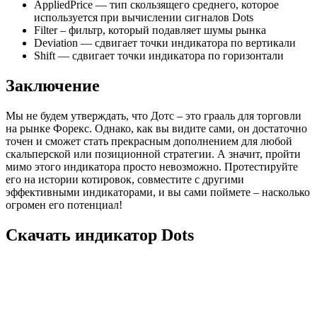
Будущее банков: исчезнут ли традиционные банки в
ближайшие годы
10 июля, 2026
Какие инструменты используются для развития
цифровых проектов
11 июня, 2026
Франшиза 2026: в каких нишах сейчас проще всего
стартовать с нуля
1 июня, 2026
Топ ошибок при открытии депозита которые снижают
вашу доходность разбираем на примерах
17 апреля, 2026
Все материалы на данном сайте взяты из открытых
источников — имеют обратную ссылку на материал в
интернете или присланы посетителями сайта и
предоставляются исключительно в ознакомительных целях.
Права на материалы принадлежат их владельцам.
Администрация сайта ответственности за содержание
материала не несет. Если Вы обнаружили на нашем сайте
материалы, которые нарушают авторские права,
принадлежащие Вам, Вашей компании или организации,
пожалуйста, сообщите нам через форму обратной связи.
Copyright © 2026 ctomk.ru
Дизайн от ThemesDNA.com
Прокрутить вверх