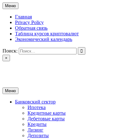
Перейти
Меню
к
содержимому
Главная
Privacy Policy
Обратная связь
Таблица курсов криптовалют
Экономический календарь
Поиск:
×
ctomk.ru
Портал о финансах
Меню
Банковский сектор
Ипотека
Кредитные карты
Дебетовые карты
Кредиты
Лизинг
Депозиты