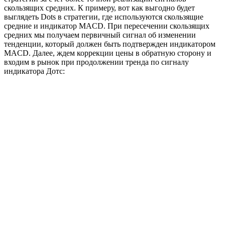
одной торговой стратегии
Настройка индикатора Дотс
Во время использования этого индикатора, трейдер может
менять некоторые из входных параметров:
Length — период работы индикатора. Чем этот параметр
выше, тем реже Дотс изменяет цвет точек на графике
цены и тем его сигналы точнее
AppliedPrice — тип скользящего среднего, которое
используется при вычислении сигналов Dots
Filter – фильтр, который подавляет шумы рынка
Deviation — сдвигает точки индикатора по вертикали
Shift — сдвигает точки индикатора по горизонтали
Заключение
Мы не будем утверждать, что Дотс – это грааль для торговли
на рынке Форекс. Однако, как вы видите сами, он достаточно
точен и сможет стать прекрасным дополнением для любой
скальперской или позиционной стратегии. А значит, пройти
мимо этого индикатора просто невозможно. Протестируйте
его на истории котировок, совместите с другими