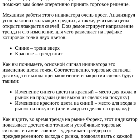
Изменение синего цвета на красный – место для входа в
рынок на продажи (или выход из сделок на покупку)
Изменение красного цвета на синий – место для входа в
рынок на покупки (или выход из сделок на продажу):
Как видите, во время тренда на рынке Форекс, этот индикатор
показывает достаточно точные и устойчивые торговые
сигналы и самое главное – удерживает трейдера от
преждевременного выхода с рынка, позволяя взять с каждой
сделки максимальное количество пунктов.
Однако, во время флета, Дотс может давать и много ложных
сигналов. Поэтому его лучше использовать совместно с
трендоследящими индикаторами и в самое волатильное время
суток.
Как было написано выше, для анализа графика котировок
Дотс использует обычные скользящие средние. А как мы
знаем, этот вид технического индикатора считается одним из
самых эффективных и точных. Согласно мнению
профессиональных трейдеров и аналитиков, с помощью
скользящих средних трейдеры зарабатывают намного больше,
чем с использованием остальных всех вместе взятых
индикаторов. Но это не значит, что при торговле можно
использовать только Dots, а другими индикаторами Форекс
нужно пренебречь. Наоборот, мы советуем использовать Дотс