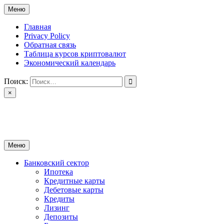
Перейти
Меню
к
содержимому
Главная
Privacy Policy
Обратная связь
Таблица курсов криптовалют
Экономический календарь
Поиск:
×
ctomk.ru
Портал о финансах
Меню
Банковский сектор
Ипотека
Кредитные карты
Дебетовые карты
Кредиты
Лизинг
Депозиты