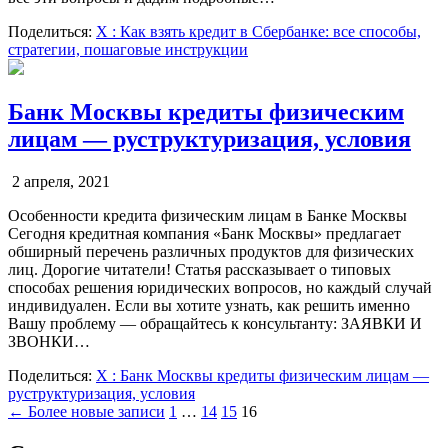
Поделиться:
X
: Как взять кредит в Сбербанке: все способы,
стратегии, пошаговые инструкции
Банк Москвы кредиты физическим
лицам — руструктуризация, условия
2 апреля, 2021
Особенности кредита физическим лицам в Банке Москвы
Сегодня кредитная компания «Банк Москвы» предлагает
обширный перечень различных продуктов для физических
лиц. Дорогие читатели! Статья рассказывает о типовых
способах решения юридических вопросов, но каждый случай
индивидуален. Если вы хотите узнать, как решить именно
Вашу проблему — обращайтесь к консультанту: ЗАЯВКИ И
ЗВОНКИ…
Поделиться:
X
: Банк Москвы кредиты физическим лицам —
руструктуризация, условия
Пагинация
← Более новые записи
1
…
14
15
16
записей