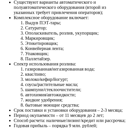
Существуют варианты автоматического и
полуавтоматического оборудования (второй из
указанных требует привлечения операторов);
Комплексное оборудование включает:
Выдув ПЭТ-тары;
Сатуратор;
Ополаскиватель, розлив, укупорщик;
Маркировщик;
Этикетировщик;
Конвейерная лента;
Упаковщик;
Паллетайзер.
Спектр использования розлива:
газированная/негазированная вода;
квас/пиво;
молоко/кефир/йогурт;
соусы/растительные масла;
шампуни/стеклоочистители;
автохимия/автожидкости;
жидкие удобрения;
бытовые моющие средства;
Срок поставки и установки оборудования – 2-3 месяца;
Период окупаемости – от 11 месяцев до 2 лет;
Способ расчета: наличные/лизинг/кредит или рассрочка;
Годовая прибыль – порядка 9 млн. рублей;