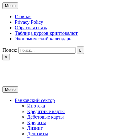
Перейти
Меню
к
содержимому
Главная
Privacy Policy
Обратная связь
Таблица курсов криптовалют
Экономический календарь
Поиск:
×
ctomk.ru
Портал о финансах
Меню
Банковский сектор
Ипотека
Кредитные карты
Дебетовые карты
Кредиты
Лизинг
Депозиты