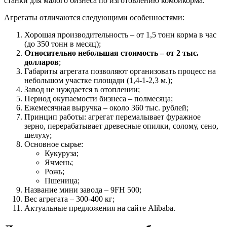
станки для малого бизнеса по изготовлению комбикорма.
Агрегаты отличаются следующими особенностями:
Хорошая производительность – от 1,5 тонн корма в час
(до 350 тонн в месяц);
Относительно небольшая стоимость – от 2 тыс.
долларов
;
Габариты агрегата позволяют организовать процесс на
небольшом участке площади (1,4-1-2,3 м.);
Завод не нуждается в отоплении;
Период окупаемости бизнеса – полмесяца;
Ежемесячная выручка – около 360 тыс. рублей;
Принцип работы: агрегат перемалывает фуражное
зерно, перерабатывает древесные опилки, солому, сено,
шелуху;
Основное сырье:
Кукуруза;
Ячмень;
Рожь;
Пшеница;
Название мини завода – 9FH 500;
Вес агрегата – 300-400 кг;
Актуальные предложения на сайте Alibaba.