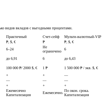
ько видов вкладов с выгодными процентами.
Практичный
Счет-сейф
Мульти-валютный-VIP
₱, $, €
₱
₱, $, €
Не
6–24
6
ограничено
до 6,91
6
до 6,43
100 000 ₱/ 2000 $, €
1 ₱
1 500 000 ₱ / экв. $, €
+
+
—
—
—
—
+
+
+
Ежемесячно
По окон. срока.
Ежемесячно.
Капитализация
Капитализация