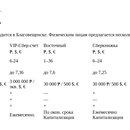
.
»
дится в Благовещенске. Физическим лицам предлагается нескол
VIP-Сбер-счет
Восточный
Сберкнижка
₱, $, €
₱, $, €
₱, $, €
6-24
1–36
6–24
до 7,36
до 7,6
до 7,25
3 000 000 ₱ /
$, €
30 000 ₱ / 500 $, €
30 000 ₱/ 500 $, €
экв. $, €
+
—
+
+
—
—
+
+
+
По окон. срока
Ежемесячно
Ежемесячно.
Капитализация
Капитализация