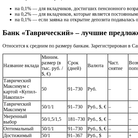
на 0,1% — для вкладчиков, достигших пенсионного возра
на 0,2% — для вкладчиков, которые является постоянным
на 0,1% — если заявка на открытие депозита подавалась 
Банк «Таврический» – лучшие предлож
Относится к средним по размеру банкам. Зарегистрирован в С
Миним.
размер (в
Срок
Част.
Воз
Название вклада
Валюта
тыс. руб. /
(дней)
снятие
поп
$, €)
Таврический
Максимум с
50
91–730
Руб.
–
–
картой «Купил-
Накопил»
Таврический
50/1/1
91–730
Руб., $, €
–
–
Максимум
Уверенный
50/1,5/1,5
181–730
Руб., $, €
–
–
выбор
Оптимальный
50/1/1
91–730
Руб., $, €
–
–
Достижимый
50/1
91–367
Руб., $
–
+