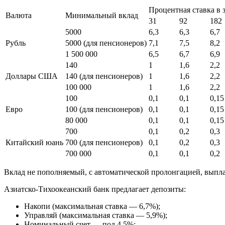
Процентная ставка в 
Валюта
Минимальный вклад
31
92
182
5000
6,3
6,3
6,7
Рубль
5000 (для пенсионеров)
7,1
7,5
8,2
1 500 000
6,5
6,7
6,9
140
1
1,6
2,2
Доллары США
140 (для пенсионеров)
1
1,6
2,2
100 000
1
1,6
2,2
100
0,1
0,1
0,15
Евро
100 (для пенсионеров)
0,1
0,1
0,15
80 000
0,1
0,1
0,15
700
0,1
0,2
0,3
Китайский юань
700 (для пенсионеров)
0,1
0,2
0,3
700 000
0,1
0,1
0,2
Вклад не пополняемый, с автоматической пролонгацией, выпла
Азиатско-Тихоокеанский банк предлагает депозиты:
Накопи (максимальная ставка — 6,7%);
Управляй (максимальная ставка — 5,9%);
Номинальный счет — под 4,5%;