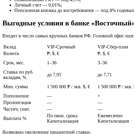
Личный счет — 0,01%;
Пенсионная книжка до востребования — под 4% годовых
Выгодные условия в банке «Восточный
Входит в число самых крупных банков РФ. Головной офис нахо
Вклад
VIP-Срочный
VIP-Сбер-план
Валюта
₱, $, €
₱, $, €
Срок, мес.
1–36
3–36
Ставка по руб.
до 7,95
до 7,71
вкладам, %
Мин. сумма
1 500 000 ₱ / экв. $, €
1 500 000 ₱ / экв. 
Пополнение
—
+
Пролонгация
—
—
Частич. снят.
—
—
По окон. срока
Ежемесячно
Выплата %
Капитализация
Капитализация
Возможно увеличение процентной ставки: