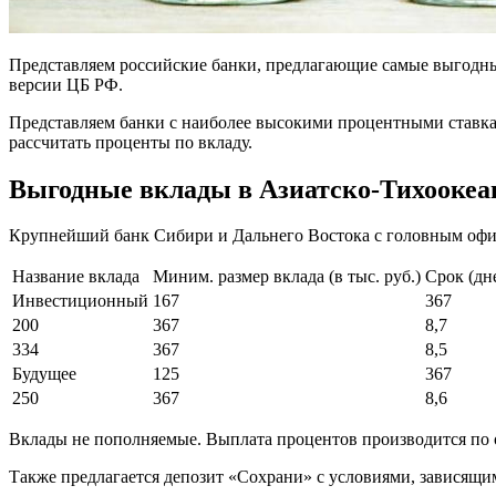
Представляем российские банки, предлагающие самые выгодные 
версии ЦБ РФ.
Представляем банки с наиболее высокими процентными ставкам
рассчитать проценты по вкладу.
Выгодные вклады в Азиатско-Тихоокеа
Крупнейший банк Сибири и Дальнего Востока с головным офис
Название вклада
Миним. размер вклада (в тыс. руб.)
Срок (дн
Инвестиционный
167
367
200
367
8,7
334
367
8,5
Будущее
125
367
250
367
8,6
Вклады не пополняемые. Вы­плата процентов производится по 
Также предлагается депозит «Сохрани» с условиями, зависящи