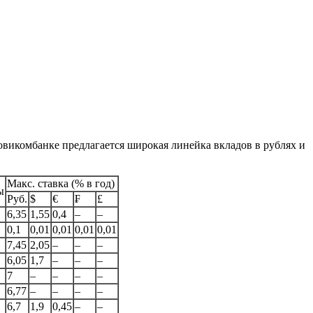
викомбанке предлагается широкая линейка вкладов в рублях и
Макс. ставка (% в год)
ы
Руб.
$
€
₣
£
6,35
1,55
0,4
–
–
0,1
0,01
0,01
0,01
0,01
7,45
2,05
–
–
–
6,05
1,7
–
–
–
7
–
–
–
–
6,77
–
–
–
–
6,7
1,9
0,45
–
–