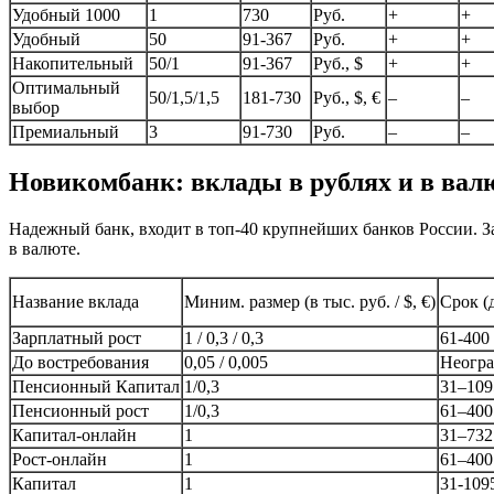
Удобный 1000
1
730
Руб.
+
+
Удобный
50
91-367
Руб.
+
+
Накопительный
50/1
91-367
Руб., $
+
+
Оптимальный
50/1,5/1,5
181-730
Руб., $, €
–
–
выбор
Премиальный
3
91-730
Руб.
–
–
Новикомбанк: вклады в рублях и в вал
Надежный банк, входит в топ-40 крупнейших банков России. З
в валюте.
Название вклада
Миним. размер (в тыс. руб. / $, €)
Срок (
Зарплатный рост
1 / 0,3 / 0,3
61-400
До востребования
0,05 / 0,005
Неогр
Пенсионный Капитал
1/0,3
31–109
Пенсионный рост
1/0,3
61–400
Капитал-онлайн
1
31–732
Рост-онлайн
1
61–400
Капитал
1
31-109