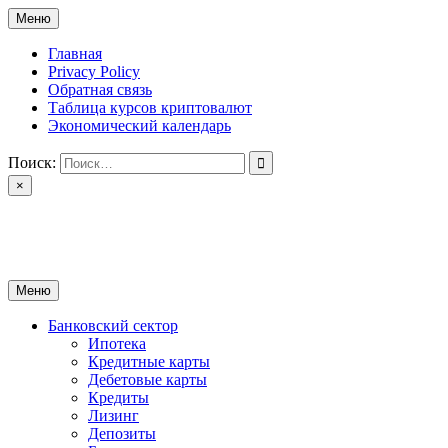
Перейти
Меню
к
содержимому
Главная
Privacy Policy
Обратная связь
Таблица курсов криптовалют
Экономический календарь
Поиск:
×
ctomk.ru
Портал о финансах
Меню
Банковский сектор
Ипотека
Кредитные карты
Дебетовые карты
Кредиты
Лизинг
Депозиты