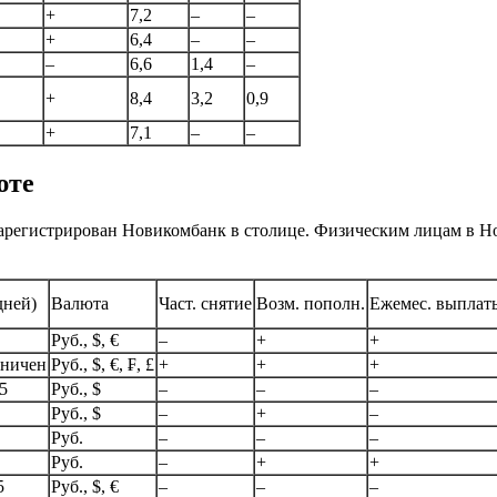
+
7,2
–
–
+
6,4
–
–
–
6,6
1,4
–
+
8,4
3,2
0,9
+
7,1
–
–
юте
арегистрирован Новикомбанк в столице. Физическим лицам в Но
дней)
Валюта
Част. снятие
Возм. пополн.
Ежемес. выплат
Руб., $, €
–
+
+
аничен
Руб., $, €, ₣, £
+
+
+
5
Руб., $
–
–
–
Руб., $
–
+
–
Руб.
–
–
–
Руб.
–
+
+
5
Руб., $, €
–
–
–