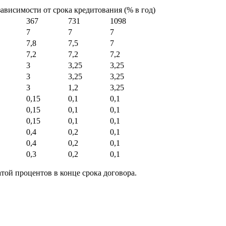
зависимости от срока кредитования (% в год)
367
731
1098
7
7
7
7,8
7,5
7
7,2
7,2
7,2
3
3,25
3,25
3
3,25
3,25
3
1,2
3,25
0,15
0,1
0,1
0,15
0,1
0,1
0,15
0,1
0,1
0,4
0,2
0,1
0,4
0,2
0,1
0,3
0,2
0,1
той процентов в конце срока договора.