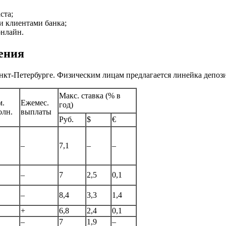
ста;
и клиентами банка;
онлайн.
ения
анкт-Петербурге. Физическим лицам предлагается линейка депоз
Макс. ставка (% в
м.
Ежемес.
год)
олн.
выплаты
Руб.
$
€
–
7,1
–
–
–
7
2,5
0,1
–
8,4
3,3
1,4
+
6,8
2,4
0,1
–
7
1,9
–