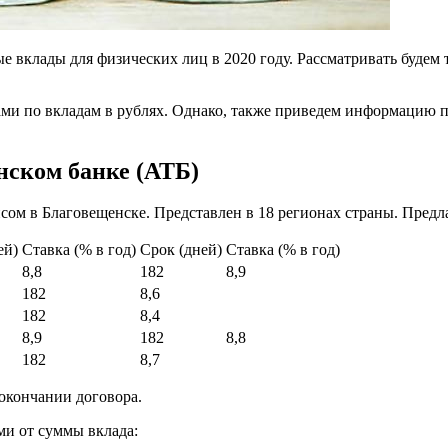
вклады для физических лиц в 2020 году. Рассматривать будем т
и по вкладам в рублях. Однако, также приведем информацию по 
нском банке (АТБ)
ом в Благовещенске. Представлен в 18 регионах страны. Предл
ей)
Ставка (% в год)
Срок (дней)
Ставка (% в год)
8,8
182
8,9
182
8,6
182
8,4
8,9
182
8,8
182
8,7
окончании договора.
ми от суммы вклада: