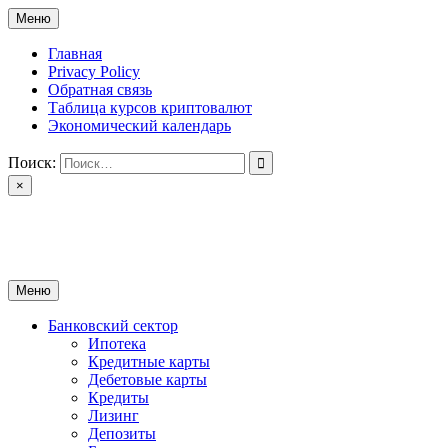
Перейти
Меню
к
содержимому
Главная
Privacy Policy
Обратная связь
Таблица курсов криптовалют
Экономический календарь
Поиск:
×
ctomk.ru
Портал о финансах
Меню
Банковский сектор
Ипотека
Кредитные карты
Дебетовые карты
Кредиты
Лизинг
Депозиты