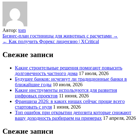
Автор:
tom
Навигация
Бизнес-план гостиницы для животных с расчетами →
← Как получить Форекс лицензию | XCritical
по
записям
Свежие записи
Какие строительные решения помогают повысить
долговечность частного дома
17 июля, 2026
Будущее банков: исчезнут ли традиционные банки в
ближайшие годы
10 июля, 2026
Какие инструменты используются для развития
цифровых проектов
11 июня, 2026
Франшиза 2026: в каких нишах сейчас проще всего
стартовать с нуля
1 июня, 2026
Топ ошибок при открытии депозита которые снижают
вашу доходность разбираем на примерах
17 апреля, 2026
Свежие записи