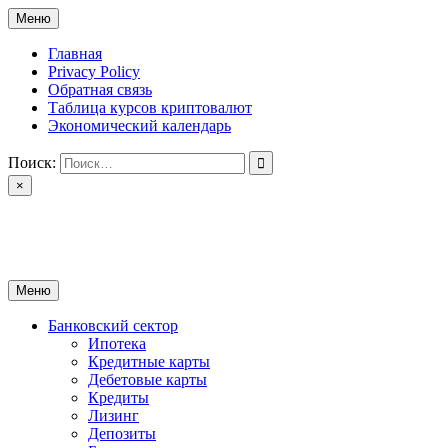
Перейти
Меню
к
содержимому
Главная
Privacy Policy
Обратная связь
Таблица курсов криптовалют
Экономический календарь
Поиск:
×
ctomk.ru
Портал о финансах
Меню
Банковский сектор
Ипотека
Кредитные карты
Дебетовые карты
Кредиты
Лизинг
Депозиты