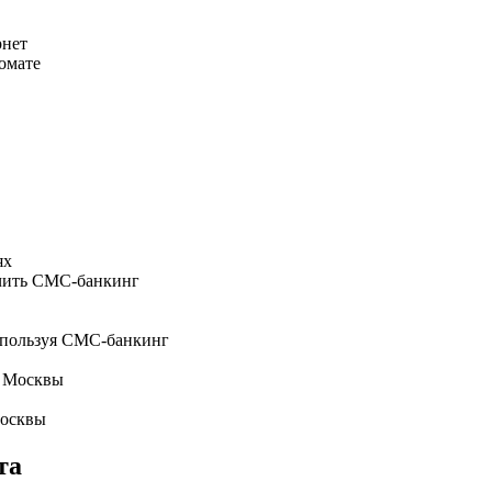
рнет
комате
ях
ючить СМС-банкинг
спользуя СМС-банкинг
е Москвы
Москвы
та