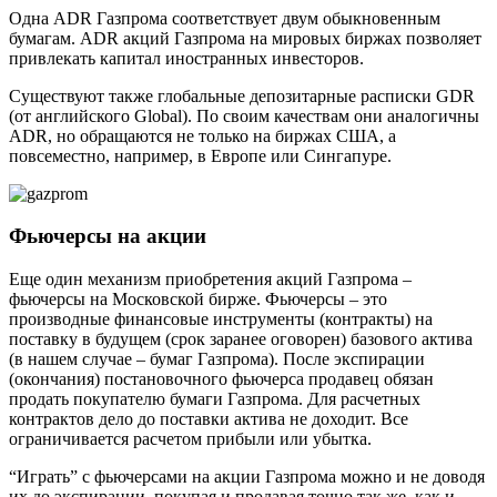
Одна ADR Газпрома соответствует двум обыкновенным
бумагам. ADR акций Газпрома на мировых биржах позволяет
привлекать капитал иностранных инвесторов.
Существуют также глобальные депозитарные расписки GDR
(от английского Global). По своим качествам они аналогичны
ADR, но обращаются не только на биржах США, а
повсеместно, например, в Европе или Сингапуре.
Фьючерсы на акции
Еще один механизм приобретения акций Газпрома –
фьючерсы на Московской бирже. Фьючерсы – это
производные финансовые инструменты (контракты) на
поставку в будущем (срок заранее оговорен) базового актива
(в нашем случае – бумаг Газпрома). После экспирации
(окончания) постановочного фьючерса продавец обязан
продать покупателю бумаги Газпрома. Для расчетных
контрактов дело до поставки актива не доходит. Все
ограничивается расчетом прибыли или убытка.
“Играть” с фьючерсами на акции Газпрома можно и не доводя
их до экспирации, покупая и продавая точно так же, как и