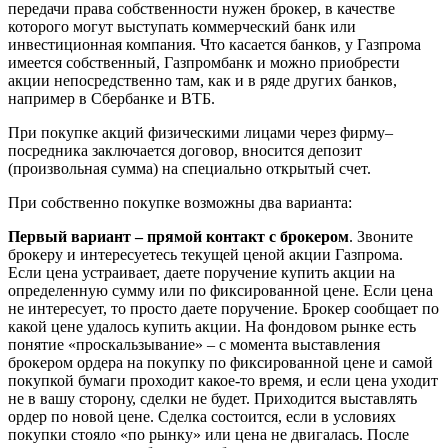
передачи права собственности нужен брокер, в качестве
которого могут выступать коммерческий банк или
инвестиционная компания. Что касается банков, у Газпрома
имеется собственный, Газпромбанк и можно приобрести
акции непосредственно там, как и в ряде других банков,
например в Сбербанке и ВТБ.
При покупке акций физическими лицами через фирму–
посредника заключается договор, вносится депозит
(произвольная сумма) на специально открытый счет.
При собственно покупке возможны два варианта:
Первый вариант – прямой контакт с брокером
. Звоните
брокеру и интересуетесь текущей ценой акции Газпрома.
Если цена устраивает, даете поручение купить акции на
определенную сумму или по фиксированной цене. Если цена
не интересует, то просто даете поручение. Брокер сообщает по
какой цене удалось купить акции. На фондовом рынке есть
понятие «проскальзывание» – с момента выставления
брокером ордера на покупку по фиксированной цене и самой
покупкой бумаги проходит какое-то время, и если цена уходит
не в вашу сторону, сделки не будет. Приходится выставлять
ордер по новой цене. Сделка состоится, если в условиях
покупки стояло «по рынку» или цена не двигалась. После