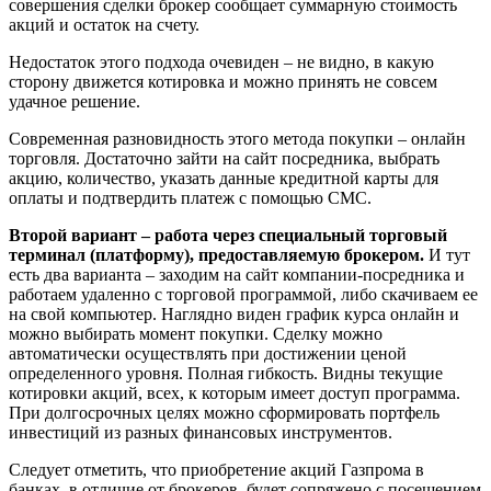
совершения сделки брокер сообщает суммарную стоимость
акций и остаток на счету.
Недостаток этого подхода очевиден – не видно, в какую
сторону движется котировка и можно принять не совсем
удачное решение.
Современная разновидность этого метода покупки – онлайн
торговля. Достаточно зайти на сайт посредника, выбрать
акцию, количество, указать данные кредитной карты для
оплаты и подтвердить платеж с помощью СМС.
Второй вариант – работа через специальный торговый
терминал (платформу), предоставляемую брокером.
И тут
есть два варианта – заходим на сайт компании-посредника и
работаем удаленно с торговой программой, либо скачиваем ее
на свой компьютер. Наглядно виден график курса онлайн и
можно выбирать момент покупки. Сделку можно
автоматически осуществлять при достижении ценой
определенного уровня. Полная гибкость. Видны текущие
котировки акций, всех, к которым имеет доступ программа.
При долгосрочных целях можно сформировать портфель
инвестиций из разных финансовых инструментов.
Следует отметить, что приобретение акций Газпрома в
банках, в отличие от брокеров, будет сопряжено с посещением