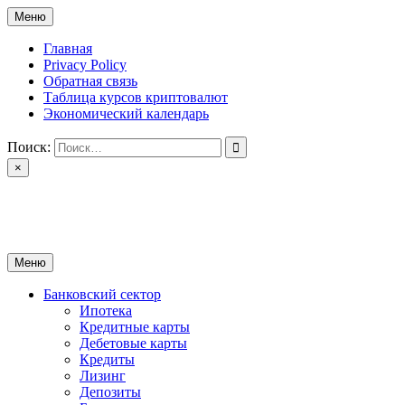
Перейти
Меню
к
содержимому
Главная
Privacy Policy
Обратная связь
Таблица курсов криптовалют
Экономический календарь
Поиск:
×
ctomk.ru
Портал о финансах
Меню
Банковский сектор
Ипотека
Кредитные карты
Дебетовые карты
Кредиты
Лизинг
Депозиты