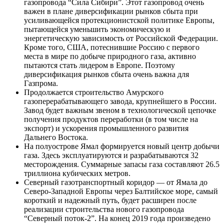
газопровода “Сила Сибири”. Этот газопровод очень
важен в плане диверсификации рынков сбыта при
усиливающейся протекционистской политике Европы,
пытающейся уменьшить экономическую и
энергетическую зависимость от Российской Федерации.
Кроме того, США, потеснившие Россию с первого
места в мире по добыче природного газа, активно
пытаются стать лидером в Европе. Поэтому
диверсификация рынков сбыта очень важна для
Газпрома.
Продолжается строительство Амурского
газоперерабатывающего завода, крупнейшего в России.
Завод будет важным звеном в технологической цепочке
получения продуктов переработки (в том числе на
экспорт) и ускорения промышленного развития
Дальнего Востока.
На полуострове Ямал формируется новый центр добычи
газа. Здесь эксплуатируются и разрабатываются 32
месторождения. Суммарные запасы газа составляют 26.5
триллиона кубических метров.
Северный газотранспортный коридор — от Ямала до
Северо-Западной Европы через Балтийское море, самый
короткий и надежный путь, будет расширен после
реализации строительства нового газопровода
“Северный поток-2”. На конец 2019 года произведено