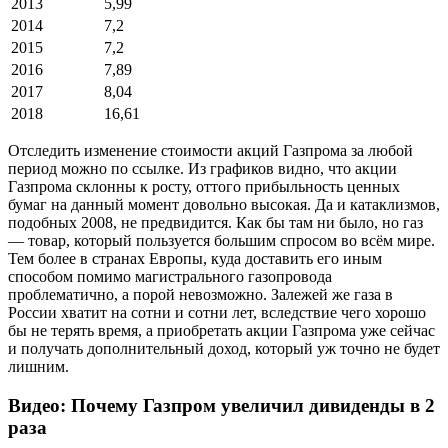
2013
5,99
2014
7,2
2015
7,2
2016
7,89
2017
8,04
2018
16,61
Отследить изменение стоимости акций Газпрома за любой
период можно по ссылке. Из графиков видно, что акции
Газпрома склонны к росту, оттого прибыльность ценных
бумаг на данный момент довольно высокая. Да и катаклизмов,
подобных 2008, не предвидится. Как бы там ни было, но газ
— товар, который пользуется большим спросом во всём мире.
Тем более в странах Европы, куда доставить его иным
способом помимо магистрального газопровода
проблематично, а порой невозможно. Залежей же газа в
России хватит на сотни и сотни лет, вследствие чего хорошо
бы не терять время, а приобретать акции Газпрома уже сейчас
и получать дополнительный доход, который уж точно не будет
лишним.
Видео: Почему Газпром увеличил дивиденды в 2
раза