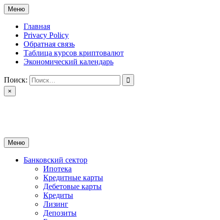
Перейти
Меню
к
содержимому
Главная
Privacy Policy
Обратная связь
Таблица курсов криптовалют
Экономический календарь
Поиск:
×
ctomk.ru
Портал о финансах
Меню
Банковский сектор
Ипотека
Кредитные карты
Дебетовые карты
Кредиты
Лизинг
Депозиты