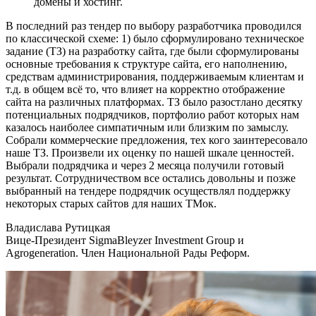
домены и хостинг.
В последний раз тендер по выбору разработчика проводился
по классической схеме: 1) было сформулировано техническое
задание (ТЗ) на разработку сайта, где были сформулированы
основные требования к структуре сайта, его наполнению,
средствам администрирования, поддерживаемым клиентам и
т.д. в общем всё то, что влияет на корректно отображение
сайта на различных платформах. ТЗ было разостлано десятку
потенциальных подрядчиков, портфолио работ которых нам
казалось наиболее симпатичным или близким по замыслу.
Собрали коммерческие предложения, тех кого заинтересовало
наше ТЗ. Произвели их оценку по нашей шкале ценностей.
Выбрали подрядчика и через 2 месяца получили готовый
результат. Сотрудничеством все остались довольны и позже
выбранный на тендере подрядчик осуществлял поддержку
некоторых старых сайтов для наших ТМок.
Владислава Рутицкая
Вице-Президент SigmaBleyzer Investment Group и
Agrogeneration. Член Национальной Рады Реформ.