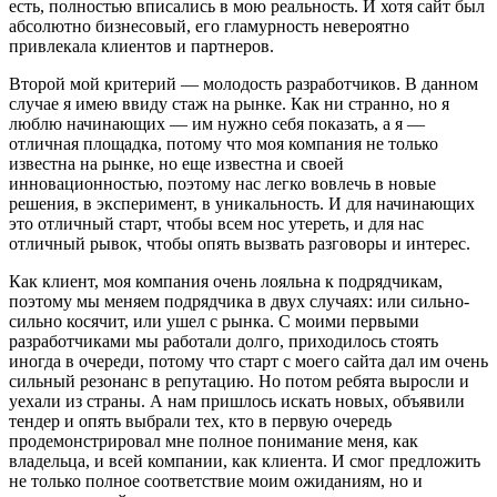
есть, полностью вписались в мою реальность. И хотя сайт был
абсолютно бизнесовый, его гламурность невероятно
привлекала клиентов и партнеров.
Второй мой критерий — молодость разработчиков. В данном
случае я имею ввиду стаж на рынке. Как ни странно, но я
люблю начинающих — им нужно себя показать, а я —
отличная площадка, потому что моя компания не только
известна на рынке, но еще известна и своей
инновационностью, поэтому нас легко вовлечь в новые
решения, в эксперимент, в уникальность. И для начинающих
это отличный старт, чтобы всем нос утереть, и для нас
отличный рывок, чтобы опять вызвать разговоры и интерес.
Как клиент, моя компания очень лояльна к подрядчикам,
поэтому мы меняем подрядчика в двух случаях: или сильно-
сильно косячит, или ушел с рынка. С моими первыми
разработчиками мы работали долго, приходилось стоять
иногда в очереди, потому что старт с моего сайта дал им очень
сильный резонанс в репутацию. Но потом ребята выросли и
уехали из страны. А нам пришлось искать новых, объявили
тендер и опять выбрали тех, кто в первую очередь
продемонстрировал мне полное понимание меня, как
владельца, и всей компании, как клиента. И смог предложить
не только полное соответствие моим ожиданиям, но и