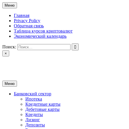
Перейти
Меню
к
содержимому
Главная
Privacy Policy
Обратная связь
Таблица курсов криптовалют
Экономический календарь
Поиск:
×
ctomk.ru
Портал о финансах
Меню
Банковский сектор
Ипотека
Кредитные карты
Дебетовые карты
Кредиты
Лизинг
Депозиты