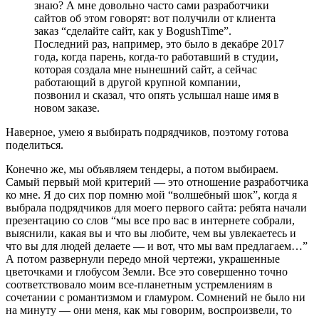
знаю? А мне довольно часто сами разработчики
сайтов об этом говорят: вот получили от клиента
заказ “сделайте сайт, как у BogushTime”.
Последний раз, например, это было в декабре 2017
года, когда парень, когда-то работавший в студии,
которая создала мне нынешний сайт, а сейчас
работающий в другой крупной компании,
позвонил и сказал, что опять услышал наше имя в
новом заказе.
Наверное, умею я выбирать подрядчиков, поэтому готова
поделиться.
Конечно же, мы объявляем тендеры, а потом выбираем.
Самый первый мой критерий — это отношение разработчика
ко мне. Я до сих пор помню мой “волшебный шок”, когда я
выбрала подрядчиков для моего первого сайта: ребята начали
презентацию со слов “мы все про вас в интернете собрали,
выяснили, какая вы и что вы любите, чем вы увлекаетесь и
что вы для людей делаете — и вот, что мы вам предлагаем…”
А потом развернули передо мной чертежи, украшенные
цветочками и глобусом Земли. Все это совершенно точно
соответствовало моим все-планетным устремлениям в
сочетании с романтизмом и гламуром. Сомнений не было ни
на минуту — они меня, как мы говорим, воспроизвели, то