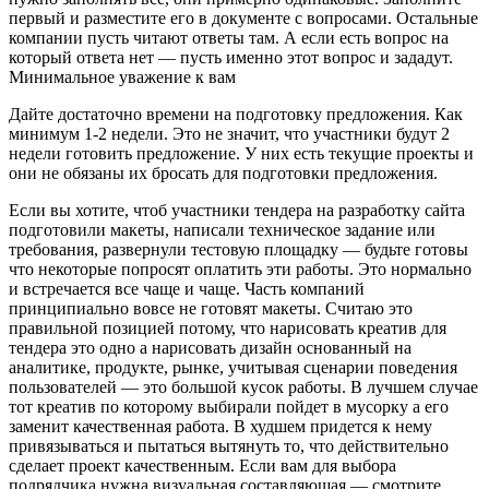
первый и разместите его в документе с вопросами. Остальные
компании пусть читают ответы там. А если есть вопрос на
который ответа нет — пусть именно этот вопрос и зададут.
Минимальное уважение к вам
Дайте достаточно времени на подготовку предложения. Как
минимум 1-2 недели. Это не значит, что участники будут 2
недели готовить предложение. У них есть текущие проекты и
они не обязаны их бросать для подготовки предложения.
Если вы хотите, чтоб участники тендера на разработку сайта
подготовили макеты, написали техническое задание или
требования, развернули тестовую площадку — будьте готовы
что некоторые попросят оплатить эти работы. Это нормально
и встречается все чаще и чаще. Часть компаний
принципиально вовсе не готовят макеты. Считаю это
правильной позицией потому, что нарисовать креатив для
тендера это одно а нарисовать дизайн основанный на
аналитике, продукте, рынке, учитывая сценарии поведения
пользователей — это большой кусок работы. В лучшем случае
тот креатив по которому выбирали пойдет в мусорку а его
заменит качественная работа. В худшем придется к нему
привязываться и пытаться вытянуть то, что действительно
сделает проект качественным. Если вам для выбора
подрядчика нужна визуальная составляющая — смотрите