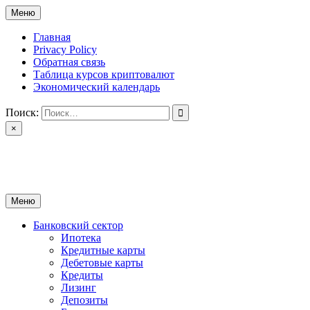
Перейти
Меню
к
содержимому
Главная
Privacy Policy
Обратная связь
Таблица курсов криптовалют
Экономический календарь
Поиск:
×
ctomk.ru
Портал о финансах
Меню
Банковский сектор
Ипотека
Кредитные карты
Дебетовые карты
Кредиты
Лизинг
Депозиты