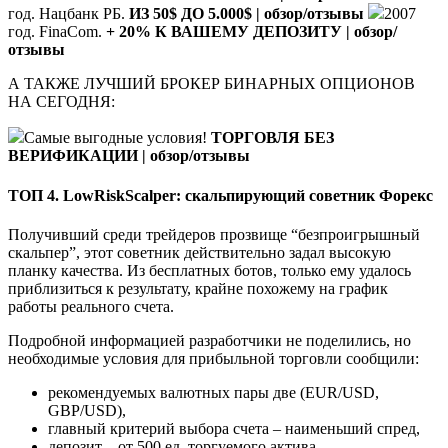
год. Нацбанк РБ.
ИЗ 50$ ДО 5.000$ | обзор/отзывы
2007
год. FinaCom.
+ 20% К ВАШЕМУ ДЕПОЗИТУ | обзор/
отзывы
А ТАКЖЕ ЛУЧШИЙ БРОКЕР БИНАРНЫХ ОПЦИОНОВ
НА СЕГОДНЯ:
Самые выгодные условия!
ТОРГОВЛЯ БЕЗ
ВЕРИФИКАЦИИ | обзор/отзывы
ТОП 4. LowRiskScalper: скальпирующий советник Форекс
Получивший среди трейдеров прозвище “безпроигрышный
скальпер”, этот советник действительно задал высокую
планку качества. Из бесплатных ботов, только ему удалось
приблизиться к результату, крайне похожему на график
работы реального счета.
Подробной информацией разработчики не поделились, но
необходимые условия для прибыльной торговли сообщили:
рекомендуемых валютных пары две (EUR/USD,
GBP/USD),
главный критерий выбора счета – наименьший спред,
депозит – от 500 ед. торгуемого актива.