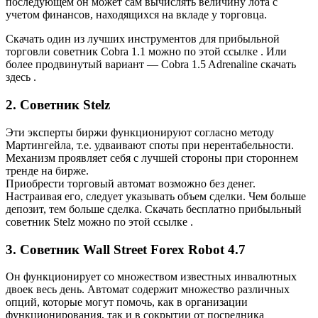
последующем он может сам вычислять величину лота с
учетом финансов, находящихся на вкладе у торговца.
Скачать один из лучших инструментов для прибыльной
торговли советник Cobra 1.1 можно по этой ссылке . Или
более продвинутый вариант — Cobra 1.5 Adrenaline скачать
здесь .
2. Советник Stelz
Эти эксперты биржи функционируют согласно методу
Мартингейла, т.е. удваивают споты при нерентабельности.
Механизм проявляет себя с лучшей стороны при стороннем
тренде на бирже.
Приобрести торговый автомат возможно без денег.
Настраивая его, следует указывать объем сделки. Чем больше
депозит, тем больше сделка. Скачать бесплатно прибыльный
советник Stelz можно по этой ссылке .
3. Советник Wall Street Forex Robot 4.7
Он функционирует со множеством известных инвалютных
двоек весь день. Автомат содержит множество различных
опций, которые могут помочь, как в организации
функционирования, так и в сокрытии от посредника