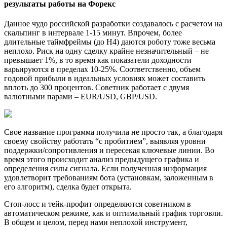
результаты работы на Форекс
Данное чудо российской разработки создавалось с расчетом на
скальпинг в интервале 1-15 минут. Впрочем, более
длительные таймфреймы (до H4) даются роботу тоже весьма
неплохо. Риск на одну сделку крайне незначительный – не
превышает 1%, в то время как показатели доходности
варьируются в пределах 10-25%. Соответственно, объем
годовой прибыли в идеальных условиях может составить
вплоть до 300 процентов. Советник работает с двумя
валютными парами – EUR/USD, GBP/USD.
Свое название программа получила не просто так, а благодаря
своему свойству работать “с пробитием”, выявляя уровни
поддержки/сопротивления и пересекая ключевые линии. Во
время этого происходит анализ предыдущего графика и
определения силы сигнала. Если полученная информация
удовлетворит требованиям бота (установкам, заложенным в
его алгоритм), сделка будет открыта.
Стоп-лосс и тейк-профит определяются советником в
автоматическом режиме, как и оптимальный график торговли.
В общем и целом, перед нами неплохой инструмент,