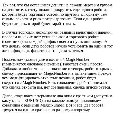
Так вот, что бы оставшиеся деньги не лежали мертвым грузом
на депозите, к счету можно прикрутить еще одного робота,
который будет торговать совсем по другому алгоритму. Тем
самым, сократим риск потери депозита. Если один робот
будет сливать, второй будет зарабатывать.
В случае торговли несколькими разными валютными парами,
проблем никаких нет: устанавливаем торгового робота
(советника) на каждый график своего и пусть они пашут. А
что делать, если двух роботов нужно установить на один и тот
же график, ведь физически это сделать нельзя.
Помочь нам сможет уже известный MagicNumber
(применяется числовое значение). Работает очень просто.
Добавляем любое числовое значение и теперь, робот открывая
сделку, присваивает ей MagicNumber и в дальнейшем, прежде
чем модифицировать открытые позиции, робот будет
сверяться с MagicNumber. Есть совпадение, робот понимает
что сделка открыта им, нет совпадения, сделка игнорируется.
Далее, открываем в терминале два окна с графиком (допустим
как у меня с EURUSD) и на каждое окно устанавливаем
советника с разными MagicNumber. Вот и все, два робота
трудятся на одном графике по разному алгоритму.