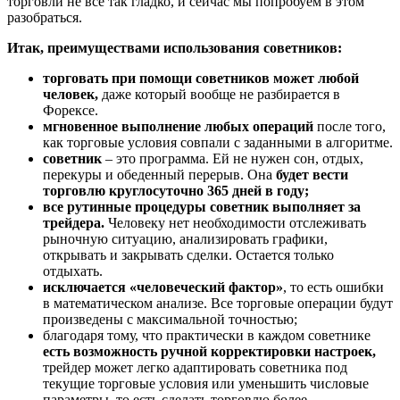
торговли не все так гладко, и сейчас мы попробуем в этом
разобраться.
Итак, преимуществами использования советников:
торговать при помощи советников может любой
человек,
даже который вообще не разбирается в
Форексе.
мгновенное выполнение любых операций
после того,
как торговые условия совпали с заданными в алгоритме.
советник
– это программа. Ей не нужен сон, отдых,
перекуры и обеденный перерыв. Она
будет вести
торговлю круглосуточно 365 дней в году;
все рутинные процедуры советник выполняет за
трейдера.
Человеку нет необходимости отслеживать
рыночную ситуацию, анализировать графики,
открывать и закрывать сделки. Остается только
отдыхать.
исключается «человеческий фактор»
, то есть ошибки
в математическом анализе. Все торговые операции будут
произведены с максимальной точностью;
благодаря тому, что практически в каждом советнике
есть возможность ручной корректировки настроек,
трейдер может легко адаптировать советника под
текущие торговые условия или уменьшить числовые
параметры, то есть сделать торговлю более