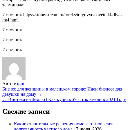
терминала:
Источник
https://stone-stream.ru/foreks/torgovye-sovetniki-dlya-
mt4.html
Источник
Источник
Источник
Автор:
tom
Навигация
Бизнес для женщины в маленьком городе: Идеи бизнеса для
девушки на дому →
по
← Ипотека на Землю | Как купить Участок Земли в 2021 Году
записям
Свежие записи
Какие строительные решения помогают повысить
долговечность частного дома
17 июля, 2026