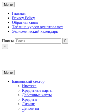
Перейти
Меню
к
содержимому
Главная
Privacy Policy
Обратная связь
Таблица курсов криптовалют
Экономический календарь
Поиск:
×
ctomk.ru
Портал о финансах
Меню
Банковский сектор
Ипотека
Кредитные карты
Дебетовые карты
Кредиты
Лизинг
Депозиты