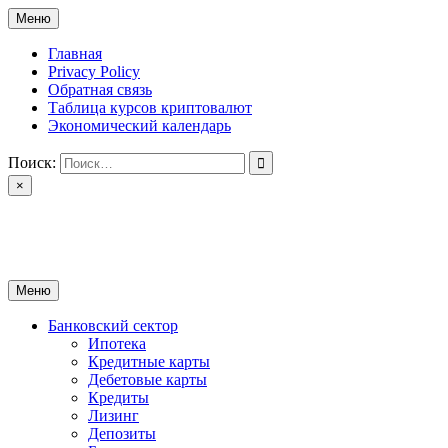
Перейти
Меню
к
содержимому
Главная
Privacy Policy
Обратная связь
Таблица курсов криптовалют
Экономический календарь
Поиск:
×
ctomk.ru
Портал о финансах
Меню
Банковский сектор
Ипотека
Кредитные карты
Дебетовые карты
Кредиты
Лизинг
Депозиты