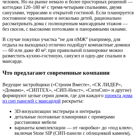
человек. Но на рынке немало и более просторных решений —
коттеджи 120–180 м² с тремя-четырьмя спальнями, двумя
санузлами, террасами и открытой гостиной. Если планируется
постоянное проживание и несколько детей, рационально
рассматривать дома с полноценным мансардным этажом —
без скосов, с высокими потолками и панорамными окнами.
В случае покупки участка “не для пМЖ” (например, для
отдыха на выходных) отлично подойдут компактные домики
— 60 или даже 40 м²: при правильной планировке можно
разместить кухню-гостиную, санузел и одну-две спальни в
мансарде.
Что предлагают современные компании
Ведущие застройщики («Строим Вместе», «СК ЛИДЕР»,
«Домамо», «СИПТЕХ», «СИП-Некст», «СитиСип» и другие)
формируют целые серии домов, где для каждого
проекта дома
из сип панелей с мансардой
раскрыты:
3D-визуализации экстерьера и интерьера
детальные поэтажные планировки с примерами
расстановки мебели
варианты комплектации — от «коробки» до «под ключ»,
включая Stone SIP (СИП-панели с облицовкой камнем),