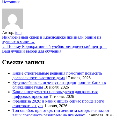
Источник
Автор:
tom
Навигация
Инклюзивный сквер в Красноярске признали одним из
лучших в мире. →
по
← Почему Корпоративный учебно-методический центр —
записям
Ваш лучший выбор для обучения
Свежие записи
Какие строительные решения помогают повысить
долговечность частного дома
17 июля, 2026
Будущее банков: исчезнут ли традиционные банки в
ближайшие годы
10 июля, 2026
Какие инструменты используются для развития
цифровых проектов
11 июня, 2026
Франшиза 2026: в каких нишах сейчас проще всего
стартовать с нуля
1 июня, 2026
Топ ошибок при открытии депозита которые снижают
вашу доходность разбираем на примерах
17 апреля, 2026