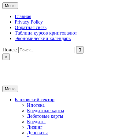
Перейти
Меню
к
содержимому
Главная
Privacy Policy
Обратная связь
Таблица курсов криптовалют
Экономический календарь
Поиск:
×
ctomk.ru
Портал о финансах
Меню
Банковский сектор
Ипотека
Кредитные карты
Дебетовые карты
Кредиты
Лизинг
Депозиты