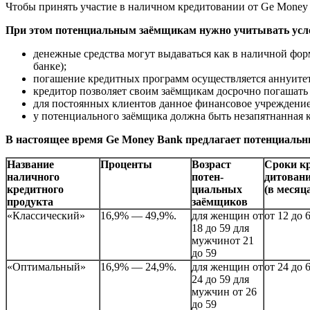
Чтобы принять участие в наличном кредитовании от Ge Money
При этом потенциальным заёмщикам нужно учитывать усл
денежные средства могут выдаваться как в наличной фор
банке);
погашение кредитных программ осуществляется аннуитет
кредитор позволяет своим заёмщикам досрочно погашать 
для постоянных клиентов данное финансовое учреждение 
у потенциального заёмщика должна быть незапятнанная к
В настоящее время Ge Money Bank предлагает потенциал
Название
Проценты
Возраст
Сроки кр
наличного
потен
-
дитован
кредитного
циальных
(в месяц
продукта
заёмщиков
«Классический»
16,9% — 49,9%.
для женщин от
от 12 до 
18 до 59 для
мужчинот 21
до 59
«Оптимальный»
16,9% — 24,9%.
для женщин от
от 24 до 
24 до 59 для
мужчин от 26
до 59