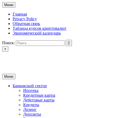
Перейти
Меню
к
содержимому
Главная
Privacy Policy
Обратная связь
Таблица курсов криптовалют
Экономический календарь
Поиск:
×
ctomk.ru
Портал о финансах
Меню
Банковский сектор
Ипотека
Кредитные карты
Дебетовые карты
Кредиты
Лизинг
Депозиты