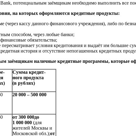
 Bank, потенциальным заёмщикам необходимо выполнить все по
овия, на которых оформляются кредитные продукты:
ме (через кассу данного финансового учреждения), либо по безн
ным способом, через любые банки;
финансовые обязательства;
пересматривает условия кредитования и выдаёт им большие сум
редитная история и отсутствие непогашенных кредитных продукт
ьным заёмщикам наличные кредитные программы, которые о
е-
Сумма кредит-
ия
ного продукта
ах)
(в рублях)
60
20 000 –
500 000
60
от 300 000
до
1 000 000
(для
жителей Москвы и
Московской обл.);
от