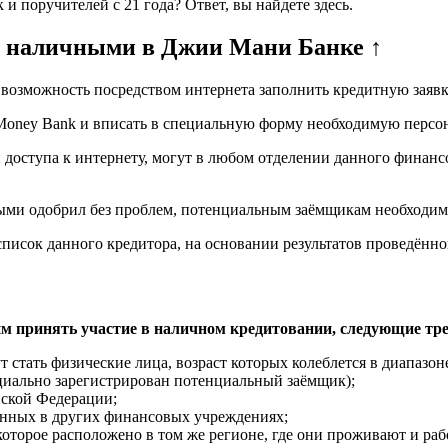
 и поручителей с 21 года? Ответ, вы найдете здесь.
т наличными в Джии Мани Банке ↑
озможность посредством интернета заполнить кредитную заявк
 Money Bank и вписать в специальную форму необходимую перс
доступа к интернету, могут в любом отделении данного финанс
ми одобрил без проблем, потенциальным заёмщикам необходимо
писок данного кредитора, на основании результатов проведённо
м принять участие в наличном кредитовании, следующие тр
стать физические лица, возраст которых колеблется в диапазоне 
ициально зарегистрирован потенциальный заёмщик);
йской Федерации;
нных в других финансовых учреждениях;
которое расположено в том же регионе, где они проживают и раб