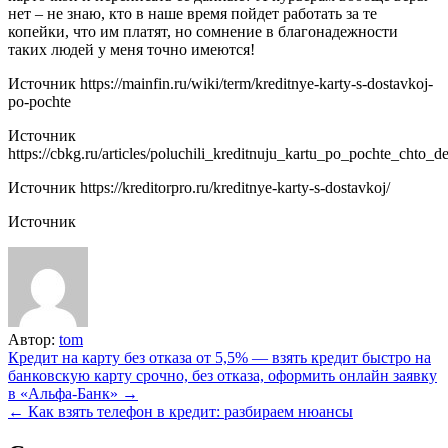
нет – не знаю, кто в наше время пойдет работать за те
копейки, что им платят, но сомнение в благонадежности
таких людей у меня точно имеются!
Источник
https://mainfin.ru/wiki/term/kreditnye-karty-s-dostavkoj-
po-pochte
Источник
https://cbkg.ru/articles/poluchili_kreditnuju_kartu_po_pochte_chto_de
Источник
https://kreditorpro.ru/kreditnye-karty-s-dostavkoj/
Источник
Автор:
tom
Навигация
Кредит на карту без отказа от 5,5% — взять кредит быстро на
банковскую карту срочно, без отказа, оформить онлайн заявку
по
в «Альфа-Банк» →
записям
← Как взять телефон в кредит: разбираем нюансы