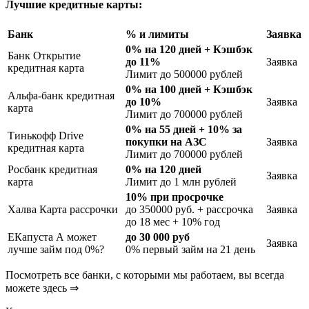
Лучшие кредитные карты:
Банк
% и лимиты
Заявка
0% на 120 дней + Кэшбэк
Банк Открытие
до 11%
Заявка
кредитная карта
Лимит до 500000 рублей
0% на 100 дней + Кэшбэк
Альфа-банк кредитная
до 10%
Заявка
карта
Лимит до 700000 рублей
0% на 55 дней + 10% за
Тинькофф Drive
покупки на АЗС
Заявка
кредитная карта
Лимит до 700000 рублей
Росбанк кредитная
0% на 120 дней
Заявка
карта
Лимит до 1 млн рублей
10% при просрочке
Халва Карта рассрочки
до 350000 руб. + рассрочка
Заявка
до 18 мес + 10% год
ЕКапуста А может
до 30 000 руб
Заявка
лучше займ под 0%?
0% первый займ на 21 день
Посмотреть все банки, с которыми мы работаем, вы всегда
можете здесь ⇒