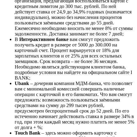
организация, предлагающая воспользоваться картой с
кредитным лимитом до 300 тыс. рублей. По ней
действует ставка от 24,9 до 34,9% годовых (назначается
индивидуально), можно без начисления процентов
пользоваться заёмными средствами до 55 дней.
Ежемесячно необходимо вносить не менее 8% от суммы
задолженности. Доставка занимает не более 7 дней;
В
Интерактивном банке
вам смогут предложить
получить кредит в размере от 5000 до 300.000 на
карточный счет. Процент варьируется от 18% для
зарплатных клиентов и от 25% для всех остальных
заемщиков. Срок возврата – не более 36 месяцев.
Необходимо являться действующим клиентом банка,
подробные условия вы найдете на официальном сайте I
BANK;
Ubank
– дочерняя компания МДМ-банка, что позволяет
вам с минимальной комиссией совершать наличные
операции с карточкой в его банкоматах. Что вам смогут
предложить: возможность пользоваться заёмными
средствами на сумму до 299 тысяч рублей,
предусмотрен беспроцентный срок до 52 дней. По его
истечению начинает действовать ставка в размере 34% в
год, при этом каждый месяц нужно платить не менее 5%
от долга + %;
Touch Bank
– здесь можно оформить карточку с