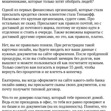
мошенниками, которые только хотят обобрать людей?
Одной из первых финансовых организаций, которые стали
присылать кредитки своим клиентом стала Тинькофф.
Насколько это крупная организация, судите сами. Про
остальных не скажу. Присылают как правило почтой, но с
доставкой до почтового ящика, поэтому не нужно идти в
отделение и стоять в очереди. Также возможны варианты с
доставкой другими сервисами, но это, как правило, платно.
Нет, вы не правильно поняли. При регистрации такой
карточки онлайн, вы будете вводить все ваши данные с
нужных документов на сайте оформления. После пройденной
процедуры, если вы стабильный заемщик без долгов, вам
вышлют и можете пользоваться ей как посчитаете нужным.
Только советую вам погасить в первые 55 дней, чтобы
вернуть без процентов и не влететь в копеечку.
Екатерина, вы когда оформляете на сайте какого-либо банка
онлайн-заявку, вы присылаете сканы своих документов, а на
почту получаете типовой договор.
Что-то не доверяю пластику, который тебе приносят домой.
Ведь если приходишь в офис, то тебя все равно проверяют и
по базам и по документам (на их подлинность). Понятно, что
перед выдачей они проверят документы, но где гарантия что