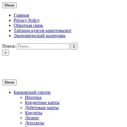
Перейти
Меню
к
содержимому
Главная
Privacy Policy
Обратная связь
Таблица курсов криптовалют
Экономический календарь
Поиск:
×
ctomk.ru
Портал о финансах
Меню
Банковский сектор
Ипотека
Кредитные карты
Дебетовые карты
Кредиты
Лизинг
Депозиты