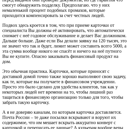
смогут обнаружить подделку. Предполагаю. что у них
немаленький процент подобных промахов, которые
приходится компенсировать за счет честных людей.
Подвох здесь кроется в том, что при приеме карточки от
специалиста Вы должны её активировать, что автоматически
снимает с неё годовое обслуживание и делает Вас должником.
Дальше больше. Даже если Вы делали заявку на 120 тысяч, это
не значит что так и будет, лимит может составить всего 5000, а
эта сумма вообще никого не спасёт и ничего на неё путного
Вы не купите. Опасно заказывать финансовый продукт на
дом.
Это обычная практика. Карточки, которые приносят с
доставкой домой точно также хорошо выполняют свою задачу,
как те, которые вы получаете в финансовом учреждении.
Просто это было сделано для удобства клиентов, так как у
некоторых людей нет времени на то, чтобы лишний раз
тащиться в финансовую организацию только для того, чтобы
забрать такую карточку.
А я не доверяю каналам, по которым карточка доставляется.
Почта России – те даже посылки вскрывают и воруют их
содержимое, что им мешает вскрыть аккуратно конверт с
карточкой и переписать ее данные? А курьерам вообще веры