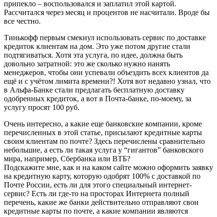
припекло – воспользовался и заплатил этой картой.
Рассчитался через месяц и процентов не насчитали. Вроде бы
все честно.
Тинькофф первым смекнул использовать сервис по доставке
кредиток клиентам на дом. Это уже потом другие стали
подтягиваться. Хотя эта услуга, по идее, должна быть
довольно затратной: это же сколько нужно нанять
менеджеров, чтобы они успевали объездить всех клиентов да
ещё и с учётом лимита времени?! Хотя вот недавно узнал, что
в Альфа-Банке стали предлагать бесплатную доставку
одобренных кредиток, а вот в Почта-банке, по-моему, за
услугу просят 100 руб.
Очень интересно, а какие еще банковские компании, кроме
перечисленных в этой статье, присылают кредитные карты
своим клиентам по почте? Здесь перечислены сравнительно
небольшие, а есть ли такая услуга у “гигантов” банковского
мира, например, Сбербанка или ВТБ?
Подскажите мне, как и на каком сайте можно оформить заявку
на кредитную карту, которую одобрят 100% с доставкой по
Почте России, есть ли для этого специальный интернет-
сервис? Есть ли где-то на просторах Интернета полный
перечень, какие же банки действительно отправляют свои
кредитные карты по почте, а какие компании являются