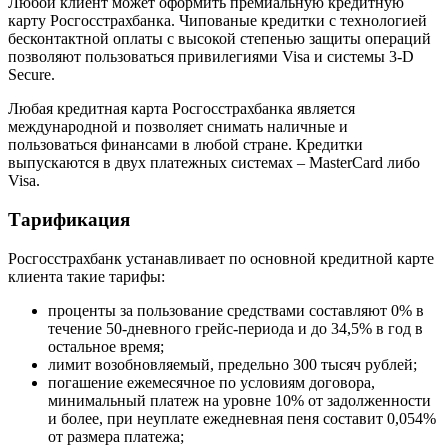
Любой клиент может оформить премиальную кредитную
карту Росгосстрахбанка. Чипованые кредитки с технологией
бесконтактной оплаты с высокой степенью защиты операций
позволяют пользоваться привилегиями Visa и системы 3-​D
Secure.
Любая кредитная карта Росгосстрахбанка является
международной и позволяет снимать наличные и
пользоваться финансами в любой стране. Кредитки
выпускаются в двух платежных системах – MasterCard либо
Visa.
Тарификация
Росгосстрахбанк устанавливает по основной кредитной карте
клиента такие тарифы:
проценты за пользование средствами составляют 0% в
течение 50-​дневного грейс-​периода и до 34,5% в год в
остальное время;
лимит возобновляемый, предельно 300 тысяч рублей;
погашение ежемесячное по условиям договора,
минимальный платеж на уровне 10% от задолженности
и более, при неуплате ежедневная пеня составит 0,054%
от размера платежа;