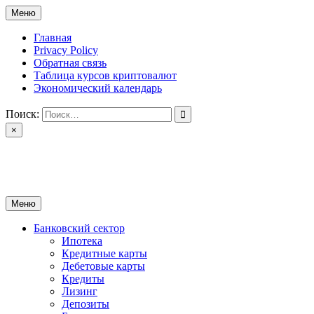
Перейти
Меню
к
содержимому
Главная
Privacy Policy
Обратная связь
Таблица курсов криптовалют
Экономический календарь
Поиск:
×
ctomk.ru
Портал о финансах
Меню
Банковский сектор
Ипотека
Кредитные карты
Дебетовые карты
Кредиты
Лизинг
Депозиты