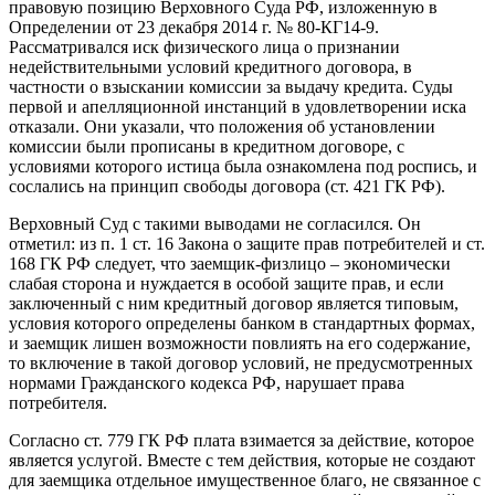
правовую позицию Верховного Суда РФ, изложенную в
Определении от 23 декабря 2014 г. № 80-КГ14-9.
Рассматривался иск физического лица о признании
недействительными условий кредитного договора, в
частности о взыскании комиссии за выдачу кредита. Суды
первой и апелляционной инстанций в удовлетворении иска
отказали. Они указали, что положения об установлении
комиссии были прописаны в кредитном договоре, с
условиями которого истица была ознакомлена под роспись, и
сослались на принцип свободы договора (ст. 421 ГК РФ).
Верховный Суд с такими выводами не согласился. Он
отметил: из п. 1 ст. 16 Закона о защите прав потребителей и ст.
168 ГК РФ следует, что заемщик-физлицо – экономически
слабая сторона и нуждается в особой защите прав, и если
заключенный с ним кредитный договор является типовым,
условия которого определены банком в стандартных формах,
и заемщик лишен возможности повлиять на его содержание,
то включение в такой договор условий, не предусмотренных
нормами Гражданского кодекса РФ, нарушает права
потребителя.
Согласно ст. 779 ГК РФ плата взимается за действие, которое
является услугой. Вместе с тем действия, которые не создают
для заемщика отдельное имущественное благо, не связанное с