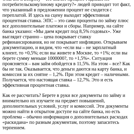
потребительскому/иному кредиту?» людей приводит тот факт,
что указанный в предложении процент не сходится с
переплатой. И здесь на сцену выходит эффективная
процентная ставка. ЭПС – это сами проценты по займу плюс
все дополнительные платежи и сборы. Например, на сайте
банка указано: «Мы даем кредит под 8,5% годовых». Уже
выглядит странно – цена покрывает ставку
рефинансирования, но не покрывает инфляцию. Открываем
документацию, и видим, что «если вы – не зарплатный
клиент, то +0,5%; если вы живете в Москве, то +1%; если вы
берете сумму меньше 1000000?, то +1,5%». Ситуация
проясняется – вам займ обойдется в 11,5%. На этом – все? Как
бы не так. Оказывается, что деньги даются на карту банка, и
комиссия за их снятие – 1,2%. При этом кредит – наличными.
Получается, что настоящая ставка – 12,7%. Это и есть
эффективная процентная ставка.
Как ее рассчитать? Берете в руки все документы по займу и
внимательно их изучаете на предмет повышений,
дополнительных условий, услуг и комиссий. Эти документы
можно найти в открытом доступе на сайте банка, но есть
проблема – обычно информация о дополнительных расходах
«раскидана» по разным документам, поэтому запаситесь
терпением.