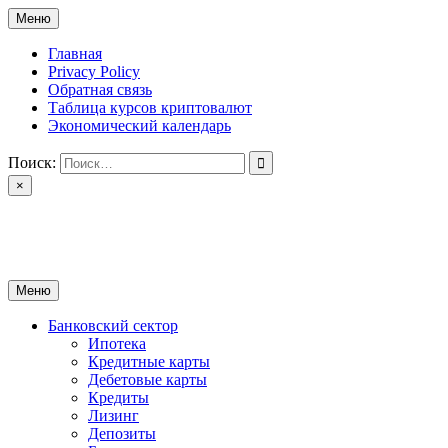
Перейти
Меню
к
содержимому
Главная
Privacy Policy
Обратная связь
Таблица курсов криптовалют
Экономический календарь
Поиск:
×
ctomk.ru
Портал о финансах
Меню
Банковский сектор
Ипотека
Кредитные карты
Дебетовые карты
Кредиты
Лизинг
Депозиты