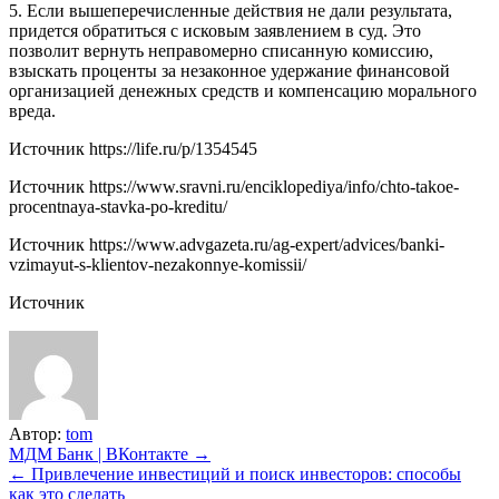
5. Если вышеперечисленные действия не дали результата,
придется обратиться с исковым заявлением в суд. Это
позволит вернуть неправомерно списанную комиссию,
взыскать проценты за незаконное удержание финансовой
организацией денежных средств и компенсацию морального
вреда.
Источник
https://life.ru/p/1354545
Источник
https://www.sravni.ru/enciklopediya/info/chto-takoe-
procentnaya-stavka-po-kreditu/
Источник
https://www.advgazeta.ru/ag-expert/advices/banki-
vzimayut-s-klientov-nezakonnye-komissii/
Источник
Автор:
tom
Навигация
МДМ Банк | ВКонтакте →
← Привлечение инвестиций и поиск инвесторов: способы
по
как это сделать