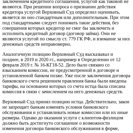
заключением кредитного соглашения, услугой как таковой не
являются. При решении вопроса о признании действия
кредитора услугой Верховный Суд определил оценивать,
является ли оно стандартным или дополнительным. При этом
под стандартными следует понимать такие действия, без
совершения которых кредитор не смог бы заключить и
исполнить кредитный договор (договор займа). Они не
являются услугой по смыслу ст. 779 ГК РФ, и взимание за них
денежных средств неправомерно.
Аналогичную позицию Верховный Суд высказывал и
позднее, в 2019 и 2020 гг., например в Определении от 12
февраля 2019 г. № 16-КГ18-52. Дело было связано со
взысканием комиссии, не предусмотренной в договоре и
установленной банком позже. Уже после заключения договора
банковского счета решением правления банка были введены
тарифы, на основании которых со счета истца была списана
комиссия в связи с зачислением на него денежных средств.
Верховный Суд принял позицию истца. Действительно, закон
не запрещает банкам изменять условия банковского
обслуживания и устанавливать новые комиссии или их иные
размеры. Однако до оказания услуги с клиентом-физлицом
должно быть достигнуто соглашение о возможности
изменения договора банковского обслуживания в форме,