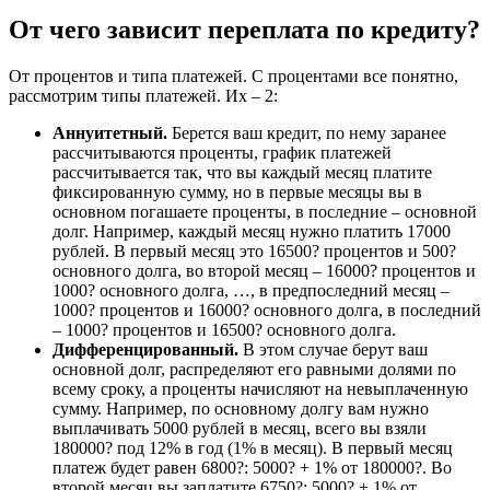
От чего зависит переплата по кредиту?
От процентов и типа платежей. С процентами все понятно,
рассмотрим типы платежей. Их – 2:
Аннуитетный.
Берется ваш кредит, по нему заранее
рассчитываются проценты, график платежей
рассчитывается так, что вы каждый месяц платите
фиксированную сумму, но в первые месяцы вы в
основном погашаете проценты, в последние – основной
долг. Например, каждый месяц нужно платить 17000
рублей. В первый месяц это 16500? процентов и 500?
основного долга, во второй месяц – 16000? процентов и
1000? основного долга, …, в предпоследний месяц –
1000? процентов и 16000? основного долга, в последний
– 1000? процентов и 16500? основного долга.
Дифференцированный.
В этом случае берут ваш
основной долг, распределяют его равными долями по
всему сроку, а проценты начисляют на невыплаченную
сумму. Например, по основному долгу вам нужно
выплачивать 5000 рублей в месяц, всего вы взяли
180000? под 12% в год (1% в месяц). В первый месяц
платеж будет равен 6800?: 5000? + 1% от 180000?. Во
второй месяц вы заплатите 6750?: 5000? + 1% от