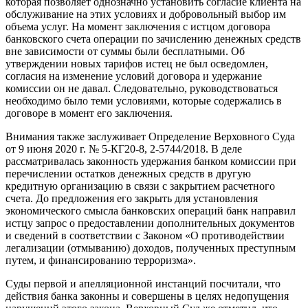
которая позволяет однозначно установить согласие клиента на
обслуживание на этих условиях и добровольный выбор им
объема услуг. На момент заключения с истцом договора
банковского счета операции по зачислению денежных средств
вне зависимости от суммы были бесплатными. Об
утверждении новых тарифов истец не был осведомлен,
согласия на изменение условий договора и удержание
комиссии он не давал. Следовательно, руководствоваться
необходимо было теми условиями, которые содержались в
договоре в момент его заключения.
Внимания также заслуживает Определение Верховного Суда
от 9 июня 2020 г. № 5-КГ20-8, 2-5744/2018. В деле
рассматривалась законность удержания банком комиссии при
перечислении остатков денежных средств в другую
кредитную организацию в связи с закрытием расчетного
счета. До предложения его закрыть для установления
экономического смысла банковских операций банк направил
истцу запрос о предоставлении дополнительных документов
и сведений в соответствии с Законом «О противодействии
легализации (отмыванию) доходов, полученных преступным
путем, и финансированию терроризма».
Суды первой и апелляционной инстанций посчитали, что
действия банка законны и совершены в целях недопущения