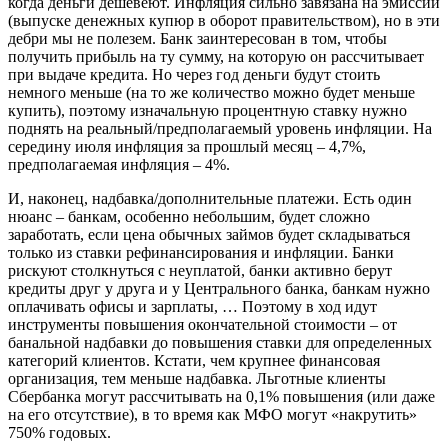
когда деньги дешевеют. Инфляция сильно завязана на эмиссии
(выпуске денежных купюр в оборот правительством), но в эти
дебри мы не полезем. Банк заинтересован в том, чтобы
получить прибыль на ту сумму, на которую он рассчитывает
при выдаче кредита. Но через год деньги будут стоить
немного меньше (на то же количество можно будет меньше
купить), поэтому изначальную процентную ставку нужно
поднять на реальный/предполагаемый уровень инфляции. На
середину июля инфляция за прошлый месяц – 4,7%,
предполагаемая инфляция – 4%.
И, наконец, надбавка/дополнительные платежи. Есть один
нюанс – банкам, особенно небольшим, будет сложно
заработать, если цена обычных займов будет складываться
только из ставки рефинансирования и инфляции. Банки
рискуют столкнуться с неуплатой, банки активно берут
кредиты друг у друга и у Центрального банка, банкам нужно
оплачивать офисы и зарплаты, … Поэтому в ход идут
инструменты повышения окончательной стоимости – от
банальной надбавки до повышения ставки для определенных
категорий клиентов. Кстати, чем крупнее финансовая
организация, тем меньше надбавка. Льготные клиенты
Сбербанка могут рассчитывать на 0,1% повышения (или даже
на его отсутствие), в то время как МФО могут «накрутить»
750% годовых.