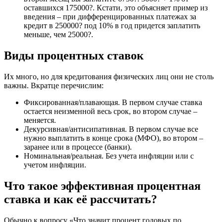
оставшихся 175000?. Кстати, это объясняет пример из
введения – при дифференцированных платежах за
кредит в 250000? под 10% в год придется заплатить
меньше, чем 25000?.
Виды процентных ставок
Их много, но для кредитования физических лиц они не столь
важны. Вкратце перечислим:
Фиксированная/плавающая. В первом случае ставка
остается неизменной весь срок, во втором случае –
меняется.
Декурсивная/антисипативная. В первом случае все
нужно выплатить в конце срока (МФО), во втором –
заранее или в процессе (банки).
Номинальная/реальная. Без учета инфляции или с
учетом инфляции.
Что такое эффективная процентная
ставка и как её рассчитать?
Обычно к вопросу «Что значит процент годовых по