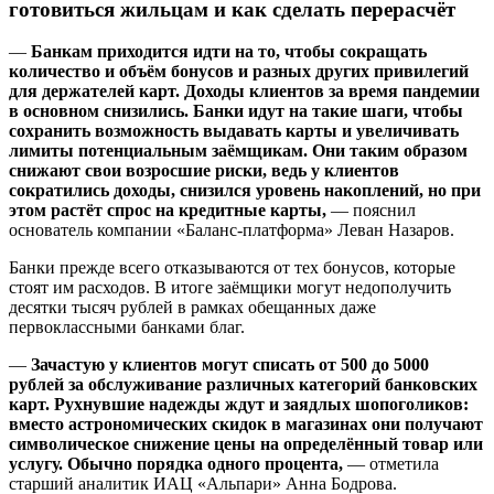
готовиться жильцам и как сделать перерасчёт
—
Банкам приходится идти на то, чтобы сокращать
количество и объём бонусов и разных других привилегий
для держателей карт. Доходы клиентов за время пандемии
в основном снизились. Банки идут на такие шаги, чтобы
сохранить возможность выдавать карты и увеличивать
лимиты потенциальным заёмщикам. Они таким образом
снижают свои возросшие риски, ведь у клиентов
сократились доходы, снизился уровень накоплений, но при
этом растёт спрос на кредитные карты,
— пояснил
основатель компании «Баланс-платформа» Леван Назаров.
Банки прежде всего отказываются от тех бонусов, которые
стоят им расходов. В итоге заёмщики могут недополучить
десятки тысяч рублей в рамках обещанных даже
первоклассными банками благ.
—
Зачастую у клиентов могут списать от 500 до 5000
рублей за обслуживание различных категорий банковских
карт. Рухнувшие надежды ждут и заядлых шопоголиков:
вместо астрономических скидок в магазинах они получают
символическое снижение цены на определённый товар или
услугу. Обычно порядка одного процента,
— отметила
старший аналитик ИАЦ «Альпари» Анна Бодрова.