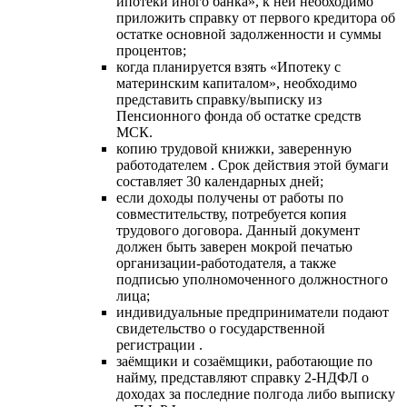
ипотеки иного банка», к ней необходимо
приложить справку от первого кредитора об
остатке основной задолженности и суммы
процентов;
когда планируется взять «Ипотеку с
материнским капиталом», необходимо
представить справку/выписку из
Пенсионного фонда об остатке средств
МСК.
копию трудовой книжки, заверенную
работодателем . Срок действия этой бумаги
составляет 30 календарных дней;
если доходы получены от работы по
совместительству, потребуется копия
трудового договора. Данный документ
должен быть заверен мокрой печатью
организации-работодателя, а также
подписью уполномоченного должностного
лица;
индивидуальные предприниматели подают
свидетельство о государственной
регистрации .
заёмщики и созаёмщики, работающие по
найму, представляют справку 2-НДФЛ о
доходах за последние полгода либо выписку