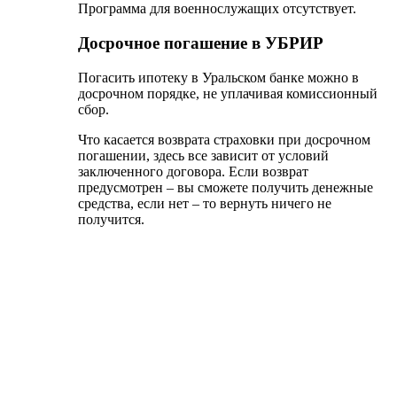
Если вы желаете приобрести ипотеку на
вторичном рынке, процентная ставка составит
11,5 %, на первичном – от 12 %. Окончательный
размер рассчитывается, исходя из вашего рабочего
стажа и заработной платы.
Максимальный срок, на который может
рассчитывать зарплатный клиент – 30 лет, а
максимальная сумма – до 15 миллионов рублей.
С залогом
Оформить ипотеку под залог недвижимости
доступно как для целевого, так и для нецелевого
кредита.
Нецелевая ипотека облагается процентной ставкой
от 15,5 %, срок – до 20 лет, сумма – не более 10
миллионов. Первый взнос делать необязательно.
В качестве залога можно предложить Уральскому
банку квартиру, частный дом с земельным