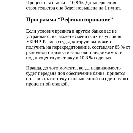
Для начала необходимо ввести следующие данные:
выбранная программа кредитования;
сумма;
процентная ставка (зависит от выбранной
программы).
общая сумма задолженности : срок + процентная
ставка : 12 = сумма ежемесячного платежа.
Сумма
4900000 рублей
Процентная ставка
15% годовых
Срок
100 месяцев
4900000 : 100 месяцев + 15% (от 4900 000) : 12 =
86939 рублей.
Как оформить ипотеку в УБРИР
Процесс оформления ничем не отличается от
алгоритма оформления ипотеки в любом другом
банке. Какие-либо сложности и нюансы