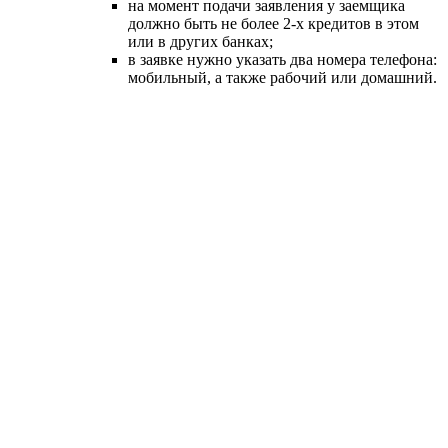
реконструкции и развития предоставляются
льготы.
Брать ипотечный кредит таким людям не просто
выгодно, но и очень удобно. Чтобы подать заявку
на ту или иную программу, нужно всего лишь
прийти на работу.
Процентная ставка на займ несколько ниже,
нежели для рядовых клиентов. В зависимости от
стажа работы, уровня дохода и других факторов
она может варьироваться.
Квартиру в новостройке можно приобрести под 12
% годовых, суммой до 15 миллионов рублей.
Программа готового жилья предоставляется по
процентной ставке 11,5 %, суммой до 15 млн.
рублей.
С государственной поддержкой
Ипотека с государственной поддержкой