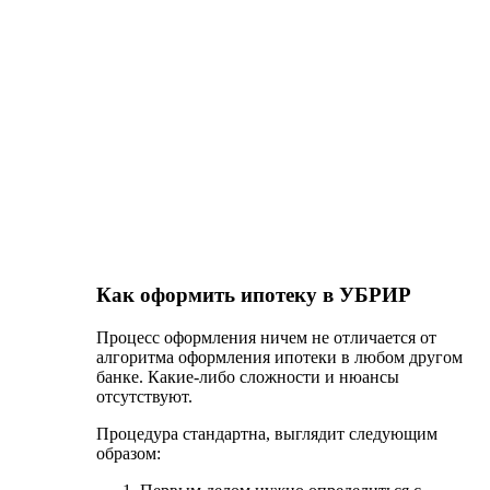
так и на вторичном рынке. Имеется возможность
привлечения материнского капитала.
Условия могут отличаться в зависимости от той
или иной программы. Однако, можно выделить
ряд общих черт для каждой из них:
размер первоначального взноса – не менее 15
% от общей суммы задолженности;
сроки кредитования от 5 до 25 лет;
общая сумма – от 300 тыс. до 15 млн. руб.
Требования в заемщику в УБРИР
Стать клиентом Уральского банка реконструкции
и развития могут те заемщики, которые
соответствуют следующим требованиям:
наличие паспорта гражданина РФ;
возраст от 23 до 70 лет;
наличие стабильного источника дохода;
общий трудовой стаж не менее 12 месяцев,