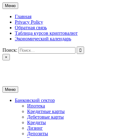
Перейти
Меню
к
содержимому
Главная
Privacy Policy
Обратная связь
Таблица курсов криптовалют
Экономический календарь
Поиск:
×
ctomk.ru
Портал о финансах
Меню
Банковский сектор
Ипотека
Кредитные карты
Дебетовые карты
Кредиты
Лизинг
Депозиты