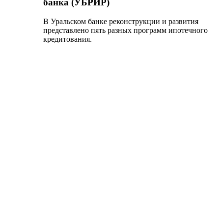
Процентная ставка также составляет от 10,8 %.
При этом в залог банк берет только саму
недвижимость.
Ипотека с привлечением материнского
капитала
Если заемщик использует материнский капитал,
он может не платить первоначальный взнос и
оформить кредит на всю сумму жилья.
Процентная ставка – 10,8 %. До завершения
строительства она будет повышена на 1 пункт.
Программа “Рефинансирование”
Если условия кредита в другом банке вас не
устраивают, вы можете сменить их на условия
УБРИР. Размер ссуды, которую вы можете
получить на перекредитование, составляет 85 % от
рыночной стоимости залоговой недвижимости
под процентную ставку в 10,8 % годовых.
Правда, до того момента, когда недвижимость