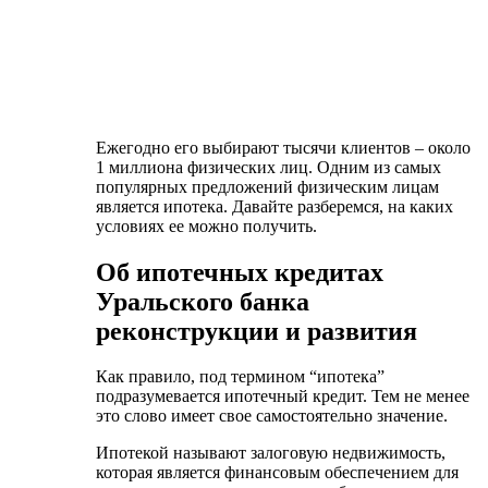
Как правило, под термином “ипотека”
подразумевается ипотечный кредит. Тем не менее
это слово имеет свое самостоятельно значение.
Ипотекой называют залоговую недвижимость,
которая является финансовым обеспечением для
человека, имеющего долговые обязательства перед
банком. В случае, если заемщик не будет
выплачивать ее, УБРИР имеет полное право
продать залоговую недвижимость в счет
погашения займа.
Совершать платежи по погашению ипотеки
можно любым удобным способом:
через банкоматы;
при помощи интернет-банкинга;
в кассе отделения УБРИР (сумма не менее 15
тысяч рублей).
Вышеперечисленные способы абсолютно
бесплатны. Также имеются варианты оплаты,
которые облагаются комиссионным сбором: