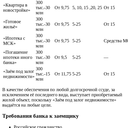
300
«Квартира в
тыс.-30
От 9,75
5, 10, 15 ,20, 25
От 15
новостройке»
млн
300
«Готовое
тыс.-30
От 9,75
5-25
От 15
жильё»
млн
300
«Ипотека с
тыс.-30
От 9,75
5-25
Средства 
МСК»
млн
«Погашение
300
ипотеки иного
тыс.-30
От 9,5
5-25
—
банка»
млн
300
«Заём под залог
тыс.-15
От 11,75
5-25
От 15
недвижимости»
млн
В качестве обеспечения по любой долгосрочной ссуде, за
исключением её последнего вида, выступает приобретаемый
жилой объект, поскольку «Заём под залог недвижимости»
выдаётся на любые цели.
Требования банка к заемщику
Российское гражданство.