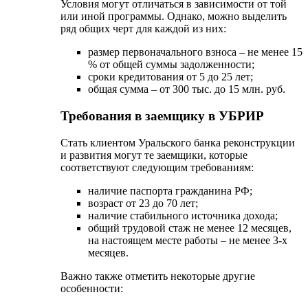
Пакет документов для потенциальных заемщиков,
которые являются индивидуальными
предпринимателями, несколько отличается.
Помимо стандартного набора, им также требуется
предоставить:
свидетельство о государственной
регистрации;
декларацию и отчет о финрезультатах за
крайний расчетный период;
квитанции, подтверждающие оплату
налогов.
На основании информации из предоставленных
документов банк выносит решение о выдаче
ипотечной ссуды.
Сроки принятия решения
составляют от 1 до 14 дней. Оно остается
действительным на протяжении 3-х месяцев.
В
течение этого времени вы должны обратиться в
банк.
Для сотрудников банка
Для своих сотрудников в Уральском банке