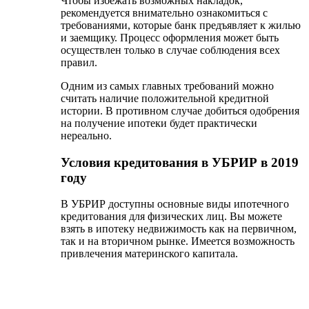
Процентные ставки в УБРИР
Стандартная процентная ставка в Уральском банке
реконструкции и развития составляет 14 %, однако
имеются льготные условия, которыми могут
воспользоваться следующие категории клиентов:
зарплатные;
работники УБРИР;
бюджетники.
Программа для военнослужащих отсутствует.
Досрочное погашение в УБРИР
Погасить ипотеку в Уральском банке можно в
досрочном порядке, не уплачивая комиссионный
сбор.
Что касается возврата страховки при досрочном
погашении, здесь все зависит от условий
заключенного договора. Если возврат
предусмотрен – вы сможете получить денежные
средства, если нет – то вернуть ничего не