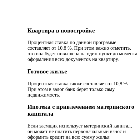
будет передана под обеспечение банка, придется
оплачивать ипотеку с повышенной на один пункт
процентной ставкой.
Кредит под залог недвижимости
Программа дает возможность воспользоваться
ипотечным кредитом при условии наличия
залоговой недвижимости. Сотрудники банка не
будут проверять цели, на которые были
направлены денежные средства.
Процентная ставка по программе составляет 12,8
% годовых.
Ипотечный калькулятор УБРИР
Для того чтобы рассчитать сумму ежемесячного
платежа, предлагаем вам воспользоваться
следующим сервисом.