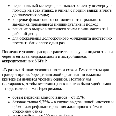
персональный менеджер оказывает клиенту всемерную
помощь на всех этапах, начиная с подачи заявки вплоть
до получения ссуды;
к оценке финансового состояния потенциального
заёмщика применяется индивидуальный подход;
решение о выдаче ипотечного займа принимается за 1
рабочий день;
для оформления долгосрочного жилкредита достаточно
посетить банк всего один раз.
Последнее условие распространяется на случаи подачи заявки
через агентства недвижимости и застройщиков,
аккредитованных УБРиР.
«В разных банках условия ипотеки схожи. Вместе с тем для
граждан при выборе финансовой организации важным
критерием является уровень сервиса. Поэтому мы
постарались, чтобы все этапы для клиентов были удобными»
– подытожила г-жа Перегримова.
объём первоначального взноса – от 15%;
базовая ставка 9,75% – в случае выдачи новой ипотеки и
9,5% – для рефинансирования жилищного займа в
стороннем банке;
сумма займа – от 300 тыс. рублей;