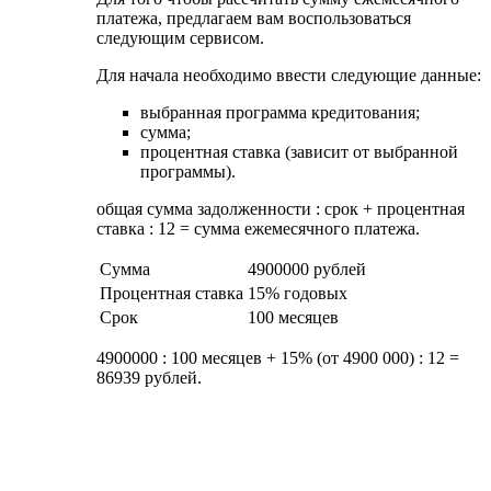
Формируется кредитный договор.
Денежные средства передаются продавцу.
Сделка заключается составлением акта
приема-передачи жилья и его регистрацией.
Чтобы избежать возможных накладок,
рекомендуется внимательно ознакомиться с
требованиями, которые банк предъявляет к жилью
и заемщику. Процесс оформления может быть
осуществлен только в случае соблюдения всех
правил.
Одним из самых главных требований можно
считать наличие положительной кредитной
истории. В противном случае добиться одобрения
на получение ипотеки будет практически
нереально.
Условия кредитования в УБРИР в 2019
году
В УБРИР доступны основные виды ипотечного
кредитования для физических лиц. Вы можете
взять в ипотеку недвижимость как на первичном,