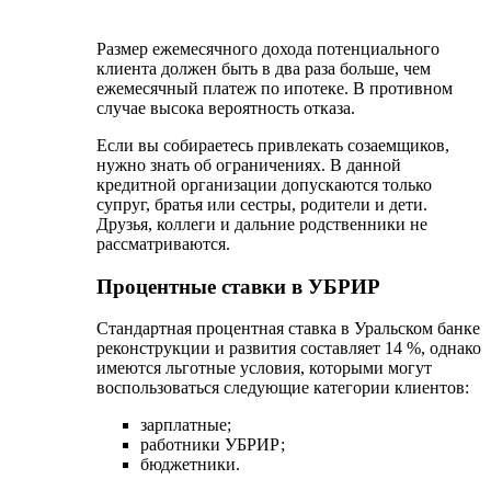
предусматривает погашение до 35 % от стоимости
жилья государством. Недвижимость приобретается
без наценок застройщика, что значительно ниже
рыночной стоимости.
Программа предусматривает кредитование по
сниженной процентной ставке – от 11 % годовых.
Претендовать на получение ипотеки с поддержкой
государства могут следующие категории лиц:
неполные семьи;
молодые семьи;
инвалиды;
многодетные семьи;
сироты (вышедшие из детских домов).
Для зарплатных клиентов
Процентная ставка для зарплатных клиентов
УБРИР значительно ниже, чем для обычного
кандидата. Она рассчитывается в индивидуальном
порядке, зависит от сроков и суммы ипотечного
кредита.