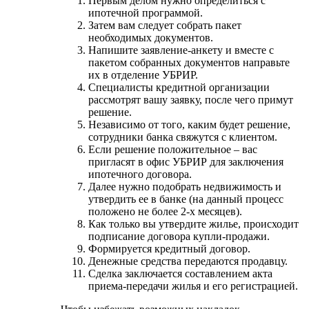
на настоящем месте работы – не менее 3-х
месяцев.
Важно также отметить некоторые другие
особенности:
на момент подачи заявления у заемщика
должно быть не более 2-х кредитов в этом
или в других банках;
в заявке нужно указать два номера телефона:
мобильный, а также рабочий или домашний.
Размер ежемесячного дохода потенциального
клиента должен быть в два раза больше, чем
ежемесячный платеж по ипотеке. В противном
случае высока вероятность отказа.
Если вы собираетесь привлекать созаемщиков,
нужно знать об ограничениях. В данной
кредитной организации допускаются только
супруг, братья или сестры, родители и дети.
Друзья, коллеги и дальние родственники не
рассматриваются.