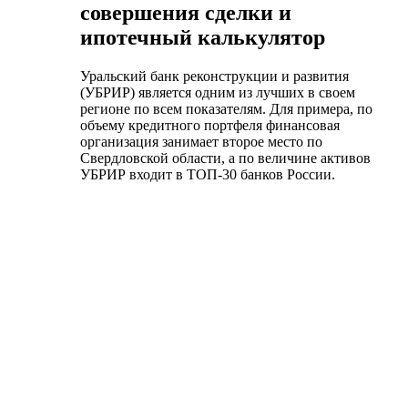
совершения сделки и
ипотечный калькулятор
Уральский банк реконструкции и развития
(УБРИР) является одним из лучших в своем
регионе по всем показателям. Для примера, по
объему кредитного портфеля финансовая
организация занимает второе место по
Свердловской области, а по величине активов
УБРИР входит в ТОП-30 банков России.
Ежегодно его выбирают тысячи клиентов – около
1 миллиона физических лиц. Одним из самых
популярных предложений физическим лицам
является ипотека. Давайте разберемся, на каких
условиях ее можно получить.
Об ипотечных кредитах
Уральского банка
реконструкции и развития