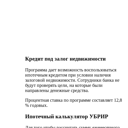
отсутствуют.
Процедура стандартна, выглядит следующим
образом:
Первым делом нужно определиться с
ипотечной программой.
Затем вам следует собрать пакет
необходимых документов.
Напишите заявление-анкету и вместе с
пакетом собранных документов направьте
их в отделение УБРИР.
Специалисты кредитной организации
рассмотрят вашу заявку, после чего примут
решение.
Независимо от того, каким будет решение,
сотрудники банка свяжутся с клиентом.
Если решение положительное – вас
пригласят в офис УБРИР для заключения
ипотечного договора.
Далее нужно подобрать недвижимость и
утвердить ее в банке (на данный процесс
положено не более 2-х месяцев).
Как только вы утвердите жилье, происходит
подписание договора купли-продажи.