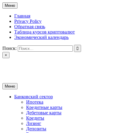
Перейти
Меню
к
содержимому
Главная
Privacy Policy
Обратная связь
Таблица курсов криптовалют
Экономический календарь
Поиск:
×
ctomk.ru
Портал о финансах
Меню
Банковский сектор
Ипотека
Кредитные карты
Дебетовые карты
Кредиты
Лизинг
Депозиты