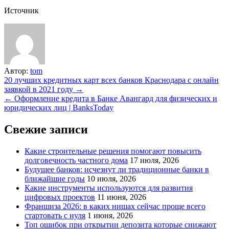
Источник
Автор:
tom
Навигация
20 лучших кредитных карт всех банков Краснодара с онлайн
заявкой в 2021 году →
по
← Оформление кредита в Банке Авангард для физических и
записям
юридических лиц | BanksToday
Свежие записи
Какие строительные решения помогают повысить
долговечность частного дома
17 июля, 2026
Будущее банков: исчезнут ли традиционные банки в
ближайшие годы
10 июля, 2026
Какие инструменты используются для развития
цифровых проектов
11 июня, 2026
Франшиза 2026: в каких нишах сейчас проще всего
стартовать с нуля
1 июня, 2026
Топ ошибок при открытии депозита которые снижают