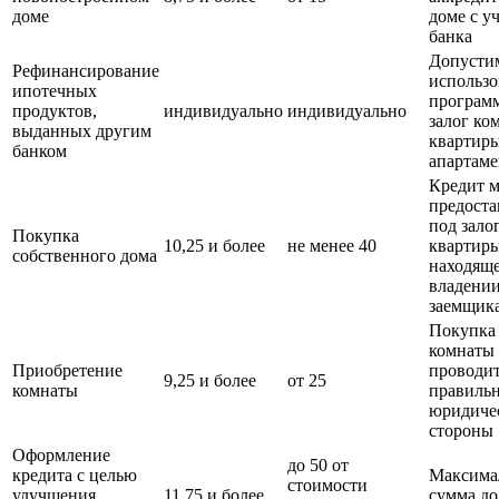
доме
доме с у
банка
Допусти
Рефинансирование
использо
ипотечных
програм
продуктов,
индивидуально
индивидуально
залог ко
выданных другим
квартиры
банком
апартаме
Кредит 
предоста
под зало
Покупка
10,25 и более
не менее 40
квартиры
собственного дома
находяще
владени
заемщик
Покупка
комнаты
Приобретение
проводит
9,25 и более
от 25
комнаты
правильн
юридиче
стороны
Оформление
до 50 от
кредита с целью
Максима
стоимости
улучшения
11,75 и более
сумма до