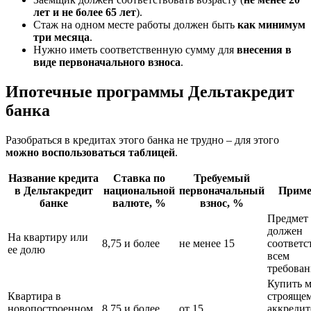
лет и не более 65 лет
).
Стаж на одном месте работы должен быть
как минимум
три месяца
.
Нужно иметь соответственную сумму для
внесения в
виде первоначального взноса
.
Ипотечные программы Дельтакредит
банка
Разобраться в кредитах этого банка не трудно – для этого
можно воспользоваться таблицей
.
Название кредита
Ставка по
Требуемый
в Дельтакредит
национальной
первоначальный
Приме
банке
валюте, %
взнос, %
Предмет 
должен
На квартиру или
8,75 и более
не менее 15
соответс
ее долю
всем
требова
Купить 
Квартира в
строящем
новопостроенном
8,75 и более
от 15
аккреди