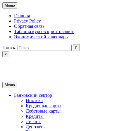
Перейти
Меню
к
содержимому
Главная
Privacy Policy
Обратная связь
Таблица курсов криптовалют
Экономический календарь
Поиск:
×
ctomk.ru
Портал о финансах
Меню
Банковский сектор
Ипотека
Кредитные карты
Дебетовые карты
Кредиты
Лизинг
Депозиты