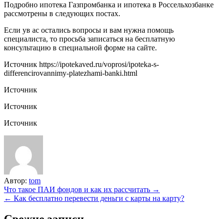
Подробно ипотека Газпромбанка и ипотека в Россельхозбанке
рассмотрены в следующих постах.
Если ув ас остались вопросы и вам нужна помощь
специалиста, то просьба записаться на бесплатную
консультацию в специальной форме на сайте.
Источник
https://ipotekaved.ru/voprosi/ipoteka-s-
differencirovannimy-platezhami-banki.html
Источник
Источник
Источник
Автор:
tom
Навигация
Что такое ПАИ фондов и как их рассчитать →
← Как бесплатно перевести деньги с карты на карту?
по
записям
Свежие записи