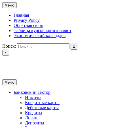
Перейти
Меню
к
содержимому
Главная
Privacy Policy
Обратная связь
Таблица курсов криптовалют
Экономический календарь
Поиск:
×
ctomk.ru
Портал о финансах
Меню
Банковский сектор
Ипотека
Кредитные карты
Дебетовые карты
Кредиты
Лизинг
Депозиты