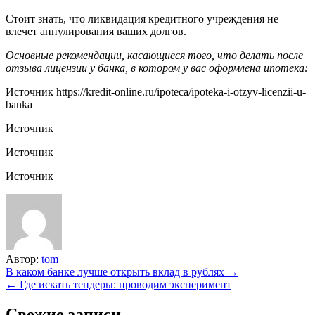
Стоит знать, что ликвидация кредитного учреждения не
влечет аннулирования ваших долгов.
Основные рекомендации, касающиеся того, что делать после
отзыва лицензии у банка, в котором у вас оформлена ипотека:
Источник
https://kredit-online.ru/ipoteca/ipoteka-i-otzyv-licenzii-u-
banka
Источник
Источник
Источник
Автор:
tom
Навигация
В каком банке лучше открыть вклад в рублях →
← Где искать тендеры: проводим эксперимент
по
записям
Свежие записи