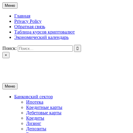
Перейти
Меню
к
содержимому
Главная
Privacy Policy
Обратная связь
Таблица курсов криптовалют
Экономический календарь
Поиск:
×
ctomk.ru
Портал о финансах
Меню
Банковский сектор
Ипотека
Кредитные карты
Дебетовые карты
Кредиты
Лизинг
Депозиты