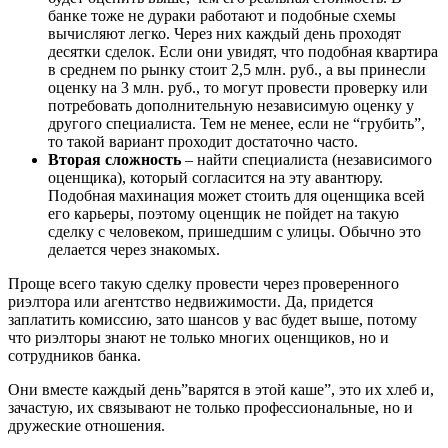
банке тоже не дураки работают и подобные схемы
вычисляют легко. Через них каждый день проходят
десятки сделок. Если они увидят, что подобная квартира
в среднем по рынку стоит 2,5 млн. руб., а вы принесли
оценку на 3 млн. руб., то могут провести проверку или
потребовать дополнительную независимую оценку у
другого специалиста. Тем не менее, если не “грубить”,
то такой вариант проходит достаточно часто.
Вторая сложность
– найти специалиста (независимого
оценщика), который согласится на эту авантюру.
Подобная махинация может стоить для оценщика всей
его карьеры, поэтому оценщик не пойдет на такую
сделку с человеком, пришедшим с улицы. Обычно это
делается через знакомых.
Проще всего такую сделку провести через проверенного
риэлтора или агентство недвижимости. Да, придется
заплатить комиссию, зато шансов у вас будет выше, потому
что риэлторы знают не только многих оценщиков, но и
сотрудников банка.
Они вместе каждый день”варятся в этой каше”, это их хлеб и,
зачастую, их связывают не только профессиональные, но и
дружеские отношения.