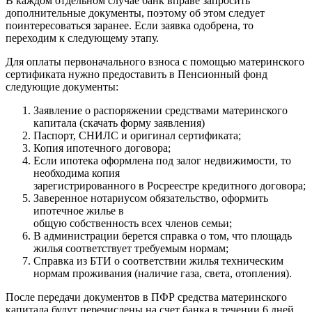
В каждом отдельном случае банк вправе запросить
дополнительные документы, поэтому об этом следует
поинтересоваться заранее. Если заявка одобрена, то
переходим к следующему этапу.
Для оплаты первоначального взноса с помощью материнского
сертификата нужно предоставить в Пенсионный фонд
следующие документы:
Заявление о распоряжении средствами материнского
капитала (скачать форму заявления)
Паспорт, СНИЛС и оригинал сертификата;
Копия ипотечного договора;
Если ипотека оформлена под залог недвижимости, то
необходима копия
зарегистрированного в Росреестре кредитного договора;
Заверенное нотариусом обязательство, оформить
ипотечное жилье в
общую собственность всех членов семьи;
В администрации берется справка о том, что площадь
жилья соответствует требуемым нормам;
Справка из БТИ о соответствии жилья техническим
нормам проживания (наличие газа, света, отопления).
После передачи документов в ПФР средства материнского
капитала будут перечислены на счет банка в течении 6 дней.