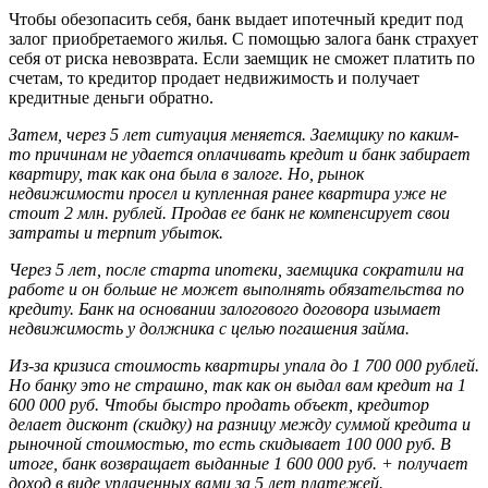
Чтобы обезопасить себя, банк выдает ипотечный кредит под
залог приобретаемого жилья. С помощью залога банк страхует
себя от риска невозврата. Если заемщик не сможет платить по
счетам, то кредитор продает недвижимость и получает
кредитные деньги обратно.
Затем, через 5 лет ситуация меняется. Заемщику по каким-
то причинам не удается оплачивать кредит и банк забирает
квартиру, так как она была в залоге. Но, рынок
недвижимости просел и купленная ранее квартира уже не
стоит 2 млн. рублей. Продав ее банк не компенсирует свои
затраты и терпит убыток.
Через 5 лет, после старта ипотеки
, заемщика сократили на
работе и он больше не может выполнять обязательства по
кредиту.
Банк на основании залогового договора изымает
недвижимость у должника с целью погашения займа.
Из-за кризиса стоимость квартиры упала до 1 700 000 рублей.
Но банку это не страшно, так как он выдал вам кредит на 1
600 000 руб.
Чтобы быстро продать объект, кредитор
делает дисконт (скидку)
на разницу между суммой кредита и
рыночной стоимостью, то есть скидывает 100 000 руб.
В
итоге, банк возвращает выданные 1 600 000 руб. + получает
доход в виде уплаченных вами за 5 лет платежей.