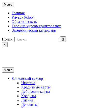
Перейти
Меню
к
содержимому
Главная
Privacy Policy
Обратная связь
Таблица курсов криптовалют
Экономический календарь
Поиск:
×
ctomk.ru
Портал о финансах
Меню
Банковский сектор
Ипотека
Кредитные карты
Дебетовые карты
Кредиты
Лизинг
Депозиты