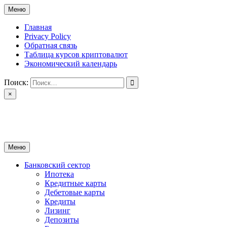
Перейти
Меню
к
содержимому
Главная
Privacy Policy
Обратная связь
Таблица курсов криптовалют
Экономический календарь
Поиск:
×
ctomk.ru
Портал о финансах
Меню
Банковский сектор
Ипотека
Кредитные карты
Дебетовые карты
Кредиты
Лизинг
Депозиты