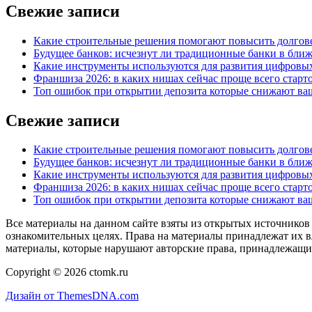
записям
Свежие записи
Какие строительные решения помогают повысить долгове
Будущее банков: исчезнут ли традиционные банки в бли
Какие инструменты используются для развития цифровы
Франшиза 2026: в каких нишах сейчас проще всего старто
Топ ошибок при открытии депозита которые снижают ваш
Свежие записи
Какие строительные решения помогают повысить долгове
Будущее банков: исчезнут ли традиционные банки в бли
Какие инструменты используются для развития цифровы
Франшиза 2026: в каких нишах сейчас проще всего старто
Топ ошибок при открытии депозита которые снижают ваш
Все материалы на данном сайте взяты из открытых источников
ознакомительных целях. Права на материалы принадлежат их в
материалы, которые нарушают авторские права, принадлежащие
Copyright © 2026 ctomk.ru
Дизайн от ThemesDNA.com