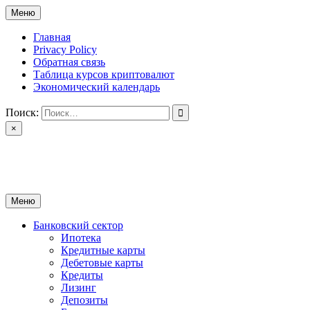
Перейти
Меню
к
содержимому
Главная
Privacy Policy
Обратная связь
Таблица курсов криптовалют
Экономический календарь
Поиск:
×
ctomk.ru
Портал о финансах
Меню
Банковский сектор
Ипотека
Кредитные карты
Дебетовые карты
Кредиты
Лизинг
Депозиты