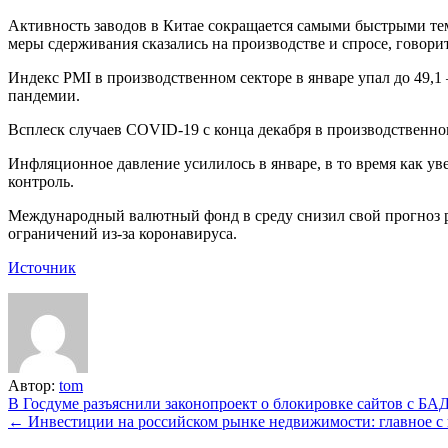
Активность заводов в Китае сокращается самыми быстрыми тем
меры сдерживания сказались на производстве и спросе, говорит
Индекс PMI в производственном секторе в январе упал до 49,1
пандемии.
Всплеск случаев COVID-19 с конца декабря в производственно
Инфляционное давление усилилось в январе, в то время как у
контроль.
Международный валютный фонд в среду снизил свой прогноз рос
ограничений из-за коронавируса.
Источник
Автор:
tom
Навигация
В Госдуме разъяснили законопроект о блокировке сайтов с Б
← Инвестиции на российском рынке недвижимости: главное с 
по