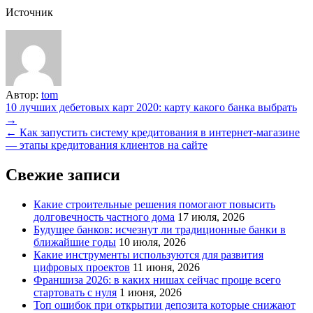
Источник
Автор:
tom
Навигация
10 лучших дебетовых карт 2020: карту какого банка выбрать
→
по
← Как запустить систему кредитования в интернет-магазине
записям
— этапы кредитования клиентов на сайте
Свежие записи
Какие строительные решения помогают повысить
долговечность частного дома
17 июля, 2026
Будущее банков: исчезнут ли традиционные банки в
ближайшие годы
10 июля, 2026
Какие инструменты используются для развития
цифровых проектов
11 июня, 2026
Франшиза 2026: в каких нишах сейчас проще всего
стартовать с нуля
1 июня, 2026
Топ ошибок при открытии депозита которые снижают