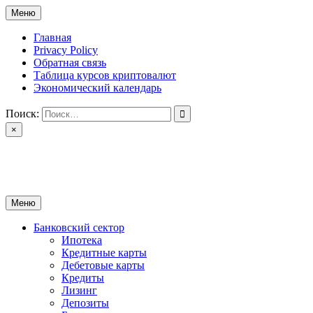
Перейти
Меню
к
содержимому
Главная
Privacy Policy
Обратная связь
Таблица курсов криптовалют
Экономический календарь
Поиск:
×
ctomk.ru
Портал о финансах
Меню
Банковский сектор
Ипотека
Кредитные карты
Дебетовые карты
Кредиты
Лизинг
Депозиты