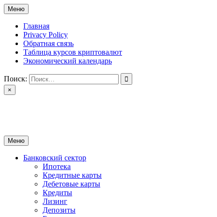
Перейти
Меню
к
содержимому
Главная
Privacy Policy
Обратная связь
Таблица курсов криптовалют
Экономический календарь
Поиск:
×
ctomk.ru
Портал о финансах
Меню
Банковский сектор
Ипотека
Кредитные карты
Дебетовые карты
Кредиты
Лизинг
Депозиты