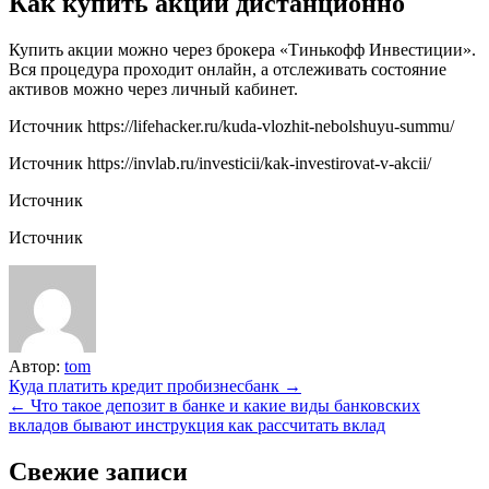
Как купить акции дистанционно
Купить акции можно через брокера «Тинькофф Инвестиции».
Вся процедура проходит онлайн, а отслеживать состояние
активов можно через личный кабинет.
Источник
https://lifehacker.ru/kuda-vlozhit-nebolshuyu-summu/
Источник
https://invlab.ru/investicii/kak-investirovat-v-akcii/
Источник
Источник
Автор:
tom
Навигация
Куда платить кредит пробизнесбанк →
← Что такое депозит в банке и какие виды банковских
по
вкладов бывают инструкция как рассчитать вклад
записям
Свежие записи