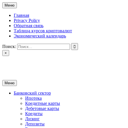
Перейти
Меню
к
содержимому
Главная
Privacy Policy
Обратная связь
Таблица курсов криптовалют
Экономический календарь
Поиск:
×
ctomk.ru
Портал о финансах
Меню
Банковский сектор
Ипотека
Кредитные карты
Дебетовые карты
Кредиты
Лизинг
Депозиты