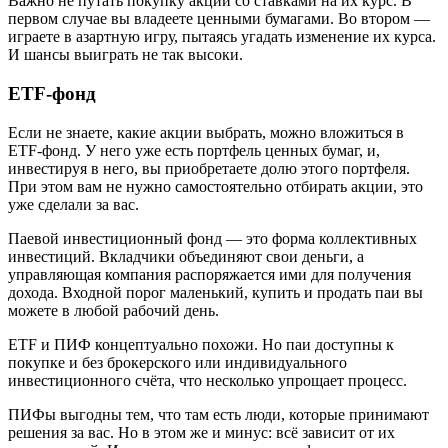
Важно не путать покупку акций со ставками на их курс. В
первом случае вы владеете ценными бумагами. Во втором —
играете в азартную игру, пытаясь угадать изменение их курса.
И шансы выиграть не так высоки.
ETF‑фонд
Если не знаете, какие акции выбрать, можно вложиться в
ETF‑фонд. У него уже есть портфель ценных бумаг, и,
инвестируя в него, вы приобретаете долю этого портфеля.
При этом вам не нужно самостоятельно отбирать акции, это
уже сделали за вас.
Паевой инвестиционный фонд — это форма коллективных
инвестиций. Вкладчики объединяют свои деньги, а
управляющая компания распоряжается ими для получения
дохода. Входной порог маленький, купить и продать паи вы
можете в любой рабочий день.
ETF и ПИФ концептуально похожи. Но паи доступны к
покупке и без брокерского или индивидуального
инвестиционного счёта, что несколько упрощает процесс.
ПИФы выгодны тем, что там есть люди, которые принимают
решения за вас. Но в этом же и минус: всё зависит от их