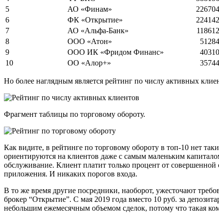
5
АО «Финам»
22670
6
ФК «Открытие»
22414
7
АО «Альфа-Банк»
11861
8
ООО «Атон»
5128
9
ООО ИК «Фридом Финанс»
4031
10
ОО «Алор+»
3574
Но более наглядным является рейтинг по числу активных клиент
Фрагмент таблицы по торговому обороту.
Как видите, в рейтинге по торговому обороту в топ-10 нет так
ориентируются на клиентов даже с самым маленьким капиталом
обслуживание. Клиент платит только процент от совершенной 
приложения. И никаких порогов входа.
В то же время другие посредники, наоборот, ужесточают требо
брокер “Открытие”. С мая 2019 года вместо 10 руб. за депозита
небольшим ежемесячным объемом сделок, потому что такая ком