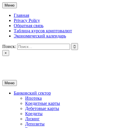
Перейти
Меню
к
содержимому
Главная
Privacy Policy
Обратная связь
Таблица курсов криптовалют
Экономический календарь
Поиск:
×
ctomk.ru
Портал о финансах
Меню
Банковский сектор
Ипотека
Кредитные карты
Дебетовые карты
Кредиты
Лизинг
Депозиты