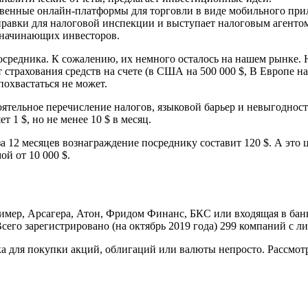
ственные онлайн-платформы для торговли в виде мобильного при
равки для налоговой инспекции и выступает налоговым агентом, т
 начинающих инвесторов.
посредника. К сожалению, их немного осталось на нашем рынке.
страхования средств на счете (в США на 500 000 $, В Европе на
охвастаться не может.
оятельное перечисление налогов, языковой барьер и невыгоднос
ет 1 $, но не менее 10 $ в месяц.
о за 12 месяцев вознаграждение посреднику составит 120 $. А э
й от 10 000 $.
ример, Арсагера, Атон, Фридом Финанс, БКС или входящая в ба
го зарегистрировано (на октябрь 2019 года) 299 компаний с ли
а для покупки акций, облигаций или валюты непросто. Рассмотр