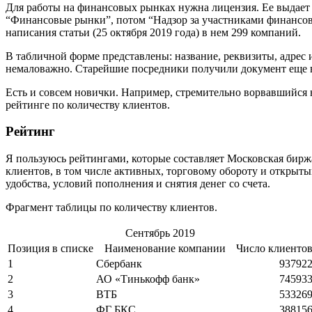
Для работы на финансовых рынках нужна лицензия. Ее выдает 
“Финансовые рынки”, потом “Надзор за участниками финансов
написания статьи (25 октября 2019 года) в нем 299 компаний.
В табличной форме представлены: название, реквизиты, адрес 
немаловажно. Старейшие посредники получили документ еще в 
Есть и совсем новички. Например, стремительно ворвавшийся 
рейтинге по количеству клиентов.
Рейтинг
Я пользуюсь рейтингами, которые составляет Московская биржа
клиентов, в том числе активных, торговому обороту и открыт
удобства, условий пополнения и снятия денег со счета.
Фрагмент таблицы по количеству клиентов.
Сентябрь 2019
Позиция в списке
Наименование компании
Число клиенто
1
Сбербанк
93792
2
АО «Тинькофф банк»
74593
3
ВТБ
53326
4
ФГ БКС
38815