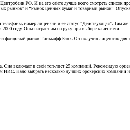
Центробанк РФ. И на его сайте лучше всего смотреть список п
ых рынков” и “Рынок ценных бумаг и товарный рынок”. Опускае
и телефоны, номер лицензии и ее статус “Действующая”. Там же
2000 году. Опыт играет им на руку при выборе клиентами.
на фондовый рынок Тинькофф Банк. Он получил лицензию для тор
. Она включает в свой топ-лист 25 компаний. Рекомендую ориент
ым ИИС. Надо выбрать несколько лучших брокерских компаний и
в
2
3
9
6