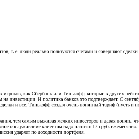
4
2
2
4
0
4
ов, т. е. люди реально пользуются счетами и совершают сделки 
их игроков, как Сбербанк или Тинькофф, которые в других рейти
 на инвестиции. И политика банков это подтверждает. С сентяб
сделки и все. Тинькофф создал очень понятный тариф (пусть и
вания, тем самым выживая мелких инвесторов и давая понять, чт
рное обслуживание клиентам надо платить 175 руб. ежемесячно. Р
иссия ударяет по доходности портфеля.