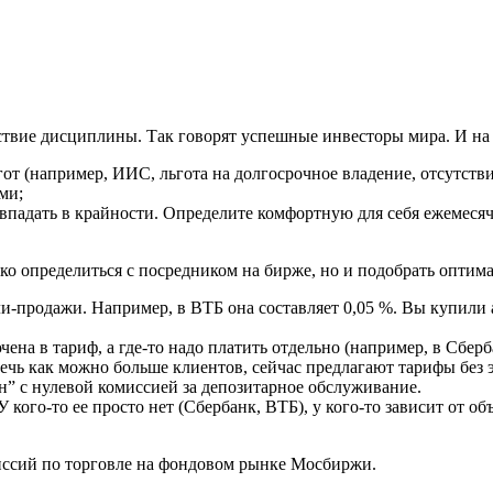
ствие дисциплины. Так говорят успешные инвесторы мира. И на 
гот (например, ИИС, льгота на долгосрочное владение, отсутст
ми;
не впадать в крайности. Определите комфортную для себя ежемес
ько определиться с посредником на бирже, но и подобрать опти
-продажи. Например, в ВТБ она составляет 0,05 %. Вы купили а
на в тариф, а где-то надо платить отдельно (например, в Сберба
лечь как можно больше клиентов, сейчас предлагают тарифы без 
” с нулевой комиссией за депозитарное обслуживание.
кого-то ее просто нет (Сбербанк, ВТБ), у кого-то зависит от объ
иссий по торговле на фондовом рынке Мосбиржи.