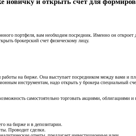
ке новичку и открыть счет для формиро
онного портфеля, вам необходим посредник. Именно он откроет д
ткрыть брокерский счет физическому лицу.
я работы на бирже. Она выступает посредником между вами и п
ционным инструментам, надо открыть у брокера специальный сч
 возможность самостоятельно торговать акциями, облигациями и
го на бирже и в депозитарии.
ты. Проводит сделки.
аналитические отчеты, предлагает инвестиционные идеи.