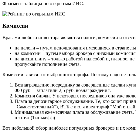
Фрагмент таблицы по открытым ИИС.
Комиссии
Врагами любого инвестора являются налоги, комиссии и отсут
на налоги – путем использования имеющихся в стране ль
на комиссии – путем выбора брокера с низкими комиссия
на дисциплину – только работой над собой и, главное, 
пропускайте пополнение счета.
Комиссии зависят от выбранного тарифа. Поэтому надо не тол
Вознаграждение посреднику за совершенные сделки купли
000 руб. – заплатили 2,5 руб. вознаграждения.
Комиссия биржи. У некоторых посредников она уже включе
Плата за депозитарное обслуживание. Те, кто хочет прив
“Самостоятельный”), ВТБ с июля ввел тариф “Мой онлайн
Минимальная ежемесячная плата за обслуживание счета. У 
платеж (Тинькофф).
Вот небольшой обзор наиболее популярных брокеров и их ком