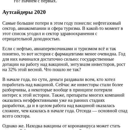
го? Начнём с первых.
Аутсайдеры 2020
Самые большие потери в этом году понесли: нефтегазовый
сектор, авиакомпании и сфера туризма. В какой-то момент в
этот список угодил и сектор здравоохранения с
отрицательной доходностью.
Если с нефтью, авиаперевозчиками и туризмом всё и так
понятно, то вот история с фармацевтами менее очевидна. Год
для них начинался достаточно сильно: государственные
дотации на работу над вакциной, энтузиазм инвесторов, рост
на 32% этой весной. Что пошло не так?
В начале года, по сути, деньги раздавали всем, кто хотел
поработать над вакциной. Сейчас же инвесторы стали более
разборчивы, а некоторые вообще в принципе потеряли
интерес к этой истории. Также, препараты многих компаний
оказались неэффективными уже на ранних стадиях
разработки, да и в целом работа над вакциной оказалась
сложнее, чем казалась в начале года. Отсюда — основной спад
всего сектора.
Однако же. Находка вакцины от коронавируса может стать