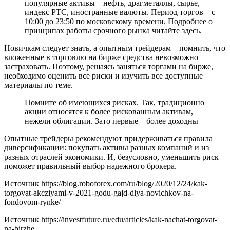
популярные активы – нефть, драгметаллы, сырье,
индекс РТС, иностранные валюты. Период торгов – с
10:00 до 23:50 по московскому времени. Подробнее о
принципах работы срочного рынка читайте здесь.
Новичкам следует знать, а опытным трейдерам – помнить, что
вложенные в торговлю на бирже средства невозможно
застраховать. Поэтому, решаясь заняться торгами на бирже,
необходимо оценить все риски и изучить все доступные
материалы по теме.
Помните об имеющихся рисках. Так, традиционно
акции относятся к более рискованным активам,
нежели облигации. Зато первые – более доходны
Опытные трейдеры рекомендуют придерживаться правила
диверсификации: покупать активы разных компаний и из
разных отраслей экономики. И, безусловно, уменьшить риск
поможет правильный выбор надежного брокера.
Источник
https://blog.roboforex.com/ru/blog/2020/12/24/kak-
torgovat-akcziyami-v-2021-godu-gajd-dlya-novichkov-na-
fondovom-rynke/
Источник
https://investfuture.ru/edu/articles/kak-nachat-torgovat-
na-birzhe