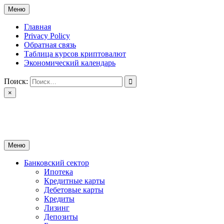
Перейти
Меню
к
содержимому
Главная
Privacy Policy
Обратная связь
Таблица курсов криптовалют
Экономический календарь
Поиск:
×
ctomk.ru
Портал о финансах
Меню
Банковский сектор
Ипотека
Кредитные карты
Дебетовые карты
Кредиты
Лизинг
Депозиты