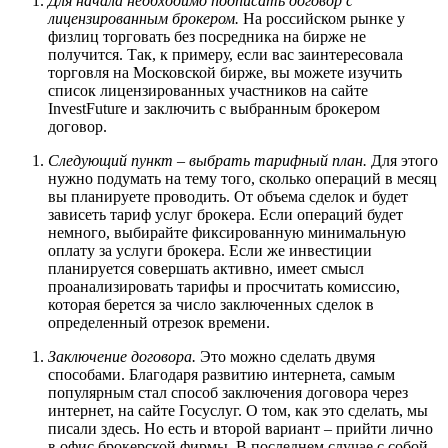
Для начала необходимо подписать договор с
лицензированным брокером.
На российском рынке у
физлиц торговать без посредника на бирже не
получится. Так, к примеру, если вас заинтересовала
торговля на Московской бирже, вы можете изучить
список лицензированных участников на сайте
InvestFuture и заключить с выбранным брокером
договор.
Следующий пункт – выбрать тарифный план.
Для этого
нужно подумать на тему того, сколько операций в месяц
вы планируете проводить. От объема сделок и будет
зависеть тариф услуг брокера. Если операций будет
немного, выбирайте фиксированную минимальную
оплату за услуги брокера. Если же инвестиции
планируется совершать активно, имеет смысл
проанализировать тарифы и просчитать комиссию,
которая берется за число заключенных сделок в
определенный отрезок времени.
Заключение договора.
Это можно сделать двумя
способами. Благодаря развитию интернета, самым
популярным стал способ заключения договора через
интернет, на сайте Госуслуг. О том, как это сделать, мы
писали здесь. Но есть и второй вариант – прийти лично
в офис брокерской фирмы. В последнем случае с собой