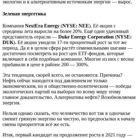
экологии и к альтернативным источникам энергии — вырос.
Зеленая энергетика
Компания
NextEra Energy
(
NYSE: NEE
). Её акции с
середины лета выросли на более 20%. Ещё один удачливый
представитель отрасли —
Duke Energy Corporation
(
NYSE:
DUK
). Её акции увидели 17-ти процентный рост за тот же
период. Да и в целом сфера растёт семимильными шагами —
достаточно посмотреть на рост цен ETF-фондов, которые
включают в себя подобные компании. Многие из них с весны
прибавили в цене в районе 200 — 300%.
Эта тенденция, скорей всего, не остановится. Причины?
Нефть сейчас находится под давлением не только
экономическим, но и общественно-политическим — победы
экологических партий на выборах по всему миру этому
главное доказательство. Альтернатива нефти? Возобновляемая
энергия.
Нельзя однако сказать, что человечество вот так в одночасье
сменит грязную энергию на чистую, но предпосылки к началу
смены приоритетов всё же есть.
Итак, первый кандидат на продолжение роста в 2021 году —