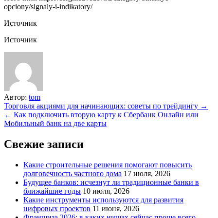
opciony/signaly-i-indikatory/
Источник
Источник
Автор:
tom
Навигация
Торговля акциями для начинающих: советы по трейдингу →
← Как подключить вторую карту к Сбербанк Онлайн или
по
Мобильный банк на две карты
записям
Свежие записи
Какие строительные решения помогают повысить
долговечность частного дома
17 июля, 2026
Будущее банков: исчезнут ли традиционные банки в
ближайшие годы
10 июля, 2026
Какие инструменты используются для развития
цифровых проектов
11 июня, 2026
Франшиза 2026: в каких нишах сейчас проще всего