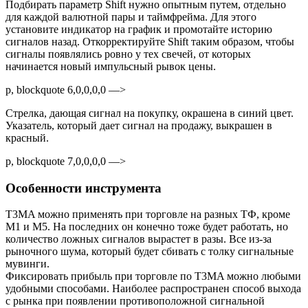
Подбирать параметр Shift нужно опытным путем, отдельно
для каждой валютной пары и таймфрейма. Для этого
установите индикатор на график и промотайте историю
сигналов назад. Откорректируйте Shift таким образом, чтобы
сигналы появлялись ровно у тех свечей, от которых
начинается новый импульсный рывок цены.
p, blockquote 6,0,0,0,0 —>
Стрелка, дающая сигнал на покупку, окрашена в синий цвет.
Указатель, который дает сигнал на продажу, выкрашен в
красный.
p, blockquote 7,0,0,0,0 —>
Особенности инструмента
T3MA можно применять при торговле на разных ТФ, кроме
M1 и M5. На последних он конечно тоже будет работать, но
количество ложных сигналов вырастет в разы. Все из-за
рыночного шума, который будет сбивать с толку сигнальные
мувинги.
Фиксировать прибыль при торговле по T3MA можно любыми
удобными способами. Наиболее распространен способ выхода
с рынка при появлении противоположной сигнальной