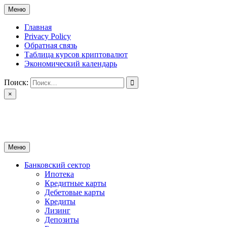
Перейти
Меню
к
содержимому
Главная
Privacy Policy
Обратная связь
Таблица курсов криптовалют
Экономический календарь
Поиск:
×
ctomk.ru
Портал о финансах
Меню
Банковский сектор
Ипотека
Кредитные карты
Дебетовые карты
Кредиты
Лизинг
Депозиты