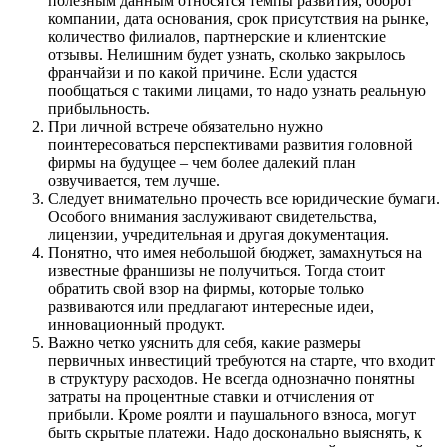
полезным данным относятся темпы развития, оборот
компании, дата основания, срок присутствия на рынке,
количество филиалов, партнерские и клиентские
отзывы. Нелишним будет узнать, сколько закрылось
франчайзи и по какой причине. Если удастся
пообщаться с такими лицами, то надо узнать реальную
прибыльность.
При личной встрече обязательно нужно
поинтересоваться перспективами развития головной
фирмы на будущее – чем более далекий план
озвучивается, тем лучше.
Следует внимательно прочесть все юридические бумаги.
Особого внимания заслуживают свидетельства,
лицензии, учредительная и другая документация.
Понятно, что имея небольшой бюджет, замахнуться на
известные франшизы не получиться. Тогда стоит
обратить свой взор на фирмы, которые только
развиваются или предлагают интересные идеи,
инновационный продукт.
Важно четко уяснить для себя, какие размеры
первичных инвестиций требуются на старте, что входит
в структуру расходов. Не всегда однозначно понятны
затраты на процентные ставки и отчисления от
прибыли. Кроме роялти и паушального взноса, могут
быть скрытые платежи. Надо досконально выяснять, к