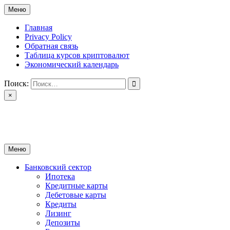
Перейти
Меню
к
содержимому
Главная
Privacy Policy
Обратная связь
Таблица курсов криптовалют
Экономический календарь
Поиск:
×
ctomk.ru
Портал о финансах
Меню
Банковский сектор
Ипотека
Кредитные карты
Дебетовые карты
Кредиты
Лизинг
Депозиты