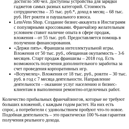
достигло 500 чел. Доступны устройства для зарядки
гаджетов самых разных категорий. Стоимость
сотрудничества – 35 тыс. руб.*, доход в месяц – 68 тыс.
руб. Нет роялти и паушального взноса.
LensVens Shop. Создание бизнес-аккаунта в Инстаграмм
с популярными кроссовками. Франчайзер желательным
условием ставит наличие опыта в сфере продаж,
вложения – от 55 тыс. руб. Предоставляется помощь в
получении финансирования.
«Держи пять». Франшиза интеллектуальной игры.
Вложения от 50 тыс. руб., обещанная окупаемость – 3-6
месяцев. Старт продаж франшизы – 2018 год. Есть
возможность получения дополнительного заработка за
счет проведения корпоративных игр.
«Всеумелец». Вложения от 18 тыс. руб., роялти – 30 тыс.
руб. в год с 7 месяца деятельности. Направление
деятельности – оказание услуг населению и бизнес-
клиентам в выполнении ремонтно-отделочных работ.
Количество прибыльных франчайзингов, которые не требуют
больших вложений, с каждым годом растет. На них есть
спрос, а потребители с удовольствием пробуют что-то новое.
Подобная деятельность – это практически 100 %-ная гарантия
получения реального дохода.