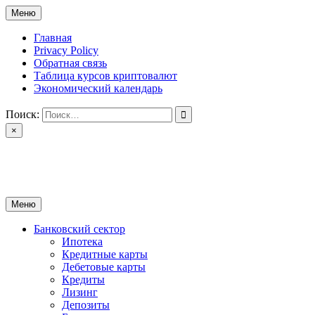
Перейти
Меню
к
содержимому
Главная
Privacy Policy
Обратная связь
Таблица курсов криптовалют
Экономический календарь
Поиск:
×
ctomk.ru
Портал о финансах
Меню
Банковский сектор
Ипотека
Кредитные карты
Дебетовые карты
Кредиты
Лизинг
Депозиты