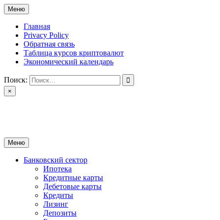
Перейти
Меню
к
содержимому
Главная
Privacy Policy
Обратная связь
Таблица курсов криптовалют
Экономический календарь
Поиск:
×
ctomk.ru
Портал о финансах
Меню
Банковский сектор
Ипотека
Кредитные карты
Дебетовые карты
Кредиты
Лизинг
Депозиты