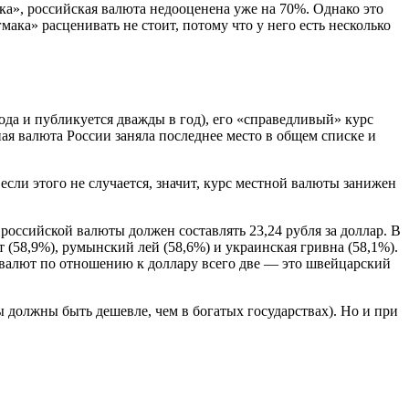
ка», российская валюта недооценена уже на 70%. Однако это
ака» расценивать не стоит, потому что у него есть несколько
ода и публикуется дважды в год), его «справедливый» курс
ная валюта России заняла последнее место в общем списке и
если этого не случается, значит, курс местной валюты занижен
 российской валюты должен составлять 23,24 рубля за доллар. В
 (58,9%), румынский лей (58,6%) и украинская гривна (58,1%).
х валют по отношению к доллару всего две — это швейцарский
 должны быть дешевле, чем в богатых государствах). Но и при