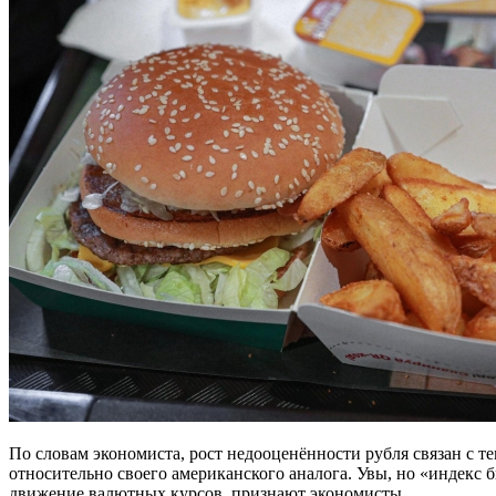
По словам экономиста, рост недооценённости рубля связан с т
относительно своего американского аналога. Увы, но «индекс 
движение валютных курсов, признают экономисты.