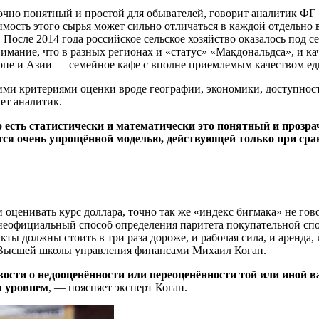
аточно понятный и простой для обывателей, говорит аналитик 
ость этого сырья может сильно отличаться в каждой отдельно в
 После 2014 года российское сельское хозяйство оказалось под се
мание, что в разных регионах и «статус» «Макдональдса», и ка
вропе и Азии — семейное кафе с вполне приемлемым качеством е
ими критериями оценки вроде географии, экономики, доступност
ет аналитик.
о есть статистически и математически это понятный и прозра
тся очень упрощённой моделью, действующей только при сра
оценивать курс доллара, точно так же «индекс бигмака» не гово
неофициальный способ определения паритета покупательной спос
укты должны стоить в три раза дороже, и рабочая сила, и аренд
й Высшей школы управления финансами Михаил Коган.
вости о недооценённости или переоценённости той или иной
м уровнем
, — поясняет эксперт Коган.