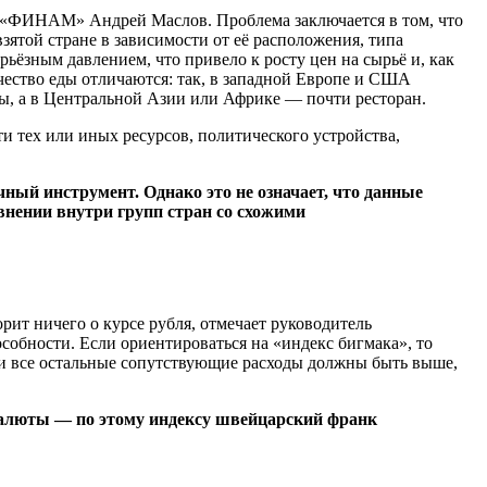
ФГ «ФИНАМ» Андрей Маслов. Проблема заключается в том, что
зятой стране в зависимости от её расположения, типа
рьёзным давлением, что привело к росту цен на сырьё и, как
чество еды отличаются: так, в западной Европе и США
ды, а в Центральной Азии или Африке — почти ресторан.
и тех или иных ресурсов, политического устройства,
чный инструмент. Однако это не означает, что данные
внении внутри групп стран со схожими
рит ничего о курсе рубля, отмечает руководитель
обности. Если ориентироваться на «индекс бигмака», то
а, и все остальные сопутствующие расходы должны быть выше,
 валюты — по этому индексу швейцарский франк