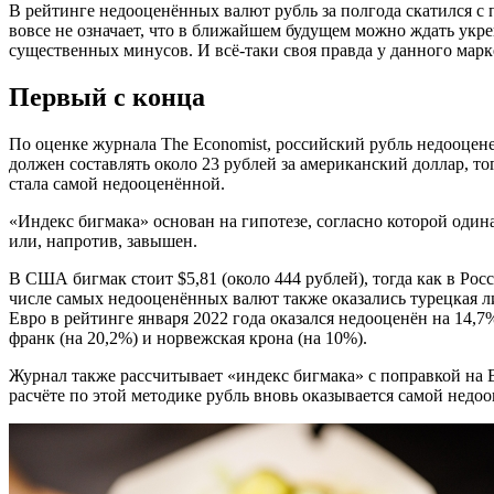
В рейтинге недооценённых валют рубль за полгода скатился с 
вовсе не означает, что в ближайшем будущем можно ждать укреп
существенных минусов. И всё-таки своя правда у данного марке
Первый с конца
По оценке журнала The Economist, российский рубль недооцене
должен составлять около 23 рублей за американский доллар, т
стала самой недооценённой.
«Индекс бигмака» основан на гипотезе, согласно которой одина
или, напротив, завышен.
В США бигмак стоит $5,81 (около 444 рублей), тогда как в Рос
числе самых недооценённых валют также оказались турецкая ли
Евро в рейтинге января 2022 года оказался недооценён на 14
франк (на 20,2%) и норвежская крона (на 10%).
Журнал также рассчитывает «индекс бигмака» с поправкой на 
расчёте по этой методике рубль вновь оказывается самой недоо