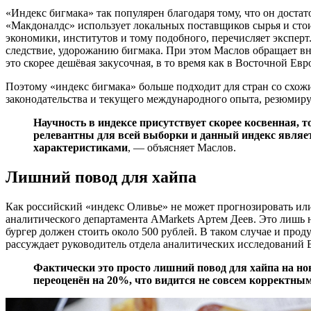
«Индекс бигмака» так популярен благодаря тому, что он дост
«Макдоналдс» использует локальных поставщиков сырья и стоим
экономики, институтов и тому подобного, перечисляет эксперт.
следствие, удорожанию бигмака. При этом Маслов обращает вни
это скорее дешёвая закусочная, в то время как в Восточной Е
Поэтому «индекс бигмака» больше подходит для стран со схож
законодательства и текущего международного опыта, резюмиру
Научность в индексе присутствует скорее косвенная, т
релевантны для всей выборки и данный индекс являе
характеристиками
, — объясняет Маслов.
Лишний повод для хайпа
Как российский «индекс Оливье» не может прогнозировать или 
аналитического департамента AMarkets Артем Деев. Это лишь 
бургер должен стоить около 500 рублей. В таком случае и прод
рассуждает руководитель отдела аналитических исследовани
Фактически это просто лишний повод для хайпа на но
переоценён на 20%, что видится не совсем корректны