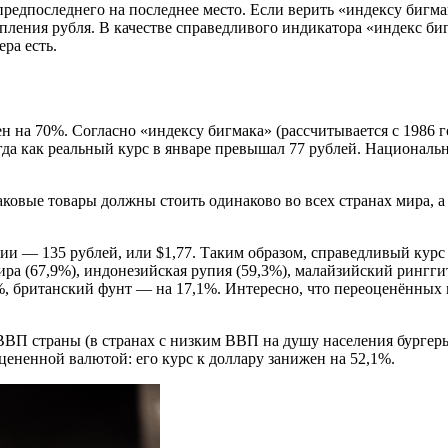
предпоследнего на последнее место. Если верить «индексу бигма
ления рубля. В качестве справедливого индикатора «индекс бигм
ра есть.
н на 70%. Согласно «индексу бигмака» (рассчитывается с 1986 г
огда как реальный курс в январе превышал 77 рублей. Националь
ковые товары должны стоить одинаково во всех странах мира, а 
сии — 135 рублей, или $1,77. Таким образом, справедливый курс
ра (67,9%), индонезийская рупия (59,3%), малайзийский ринггит
,7%, британский фунт — на 17,1%. Интересно, что переоценённы
ВВП страны (в странах с низким ВВП на душу населения бургеры
цененной валютой: его курс к доллару занижен на 52,1%.