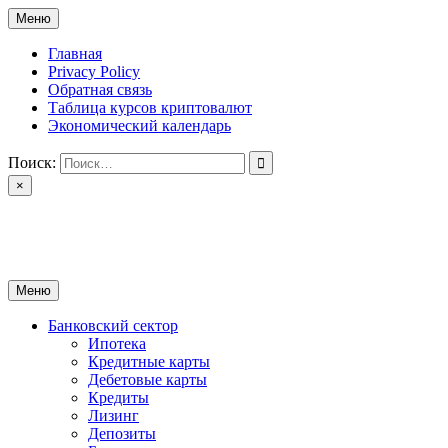
Перейти
Меню
к
содержимому
Главная
Privacy Policy
Обратная связь
Таблица курсов криптовалют
Экономический календарь
Поиск:
×
ctomk.ru
Портал о финансах
Меню
Банковский сектор
Ипотека
Кредитные карты
Дебетовые карты
Кредиты
Лизинг
Депозиты