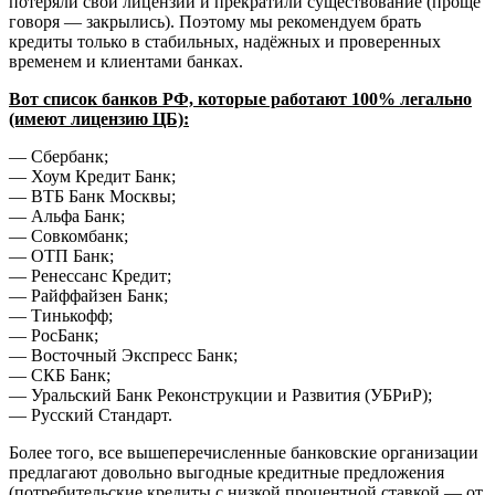
потеряли свои лицензии и прекратили существование (проще
говоря — закрылись). Поэтому мы рекомендуем брать
кредиты только в стабильных, надёжных и проверенных
временем и клиентами банках.
Вот список банков РФ, которые работают 100% легально
(имеют лицензию ЦБ):
— Сбербанк;
— Хоум Кредит Банк;
— ВТБ Банк Москвы;
— Альфа Банк;
— Совкомбанк;
— ОТП Банк;
— Ренессанс Кредит;
— Райффайзен Банк;
— Тинькофф;
— РосБанк;
— Восточный Экспресс Банк;
— СКБ Банк;
— Уральский Банк Реконструкции и Развития (УБРиР);
— Русский Стандарт.
Более того, все вышеперечисленные банковские организации
предлагают довольно выгодные кредитные предложения
(потребительские кредиты с низкой процентной ставкой — от