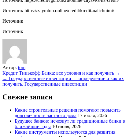
Источник
https://creditvgorode.ru/online-zayavka/na-credit/
Источник
https://zaymtop.online/credit/kredit-nalichnimi/
Источник
Источник
Автор:
tom
Навигация
Кредит Тинькофф Банка: все условия и как получить →
← Государственные инвестиции — определение и как их
по
получить. Государственные инвестиции
записям
Свежие записи
Какие строительные решения помогают повысить
долговечность частного дома
17 июля, 2026
Будущее банков: исчезнут ли традиционные банки в
ближайшие годы
10 июля, 2026
Какие инструменты используются для развития