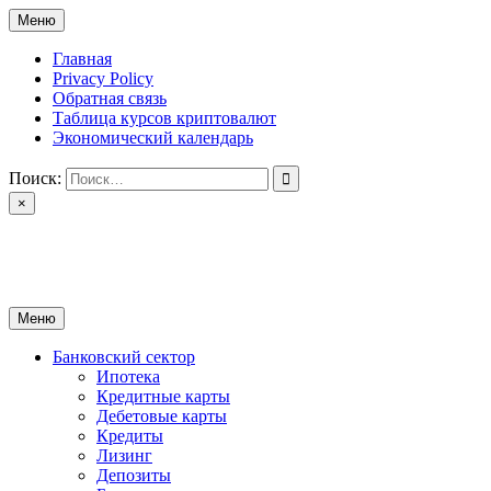
Перейти
Меню
к
содержимому
Главная
Privacy Policy
Обратная связь
Таблица курсов криптовалют
Экономический календарь
Поиск:
×
ctomk.ru
Портал о финансах
Меню
Банковский сектор
Ипотека
Кредитные карты
Дебетовые карты
Кредиты
Лизинг
Депозиты