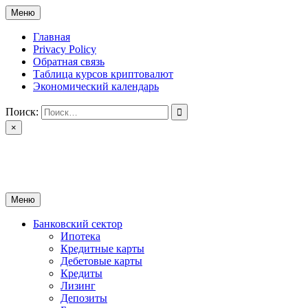
Перейти
Меню
к
содержимому
Главная
Privacy Policy
Обратная связь
Таблица курсов криптовалют
Экономический календарь
Поиск:
×
ctomk.ru
Портал о финансах
Меню
Банковский сектор
Ипотека
Кредитные карты
Дебетовые карты
Кредиты
Лизинг
Депозиты