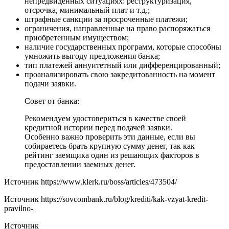
непредвиденных ситуациях: реструктуризация,
отсрочка, минимальный плат и т.д.;
штрафные санкции за просроченные платежи;
ограничения, направленные на право распоряжаться
приобретенным имуществом;
наличие государственных программ, которые способны
умножить выгоду предложения банка;
тип платежей аннуитетный или дифференцированный;
проанализировать свою закредитованность на момент
подачи заявки.
Совет от банка:
Рекомендуем удостовериться в качестве своей
кредитной истории перед подачей заявки.
Особенно важно проверить эти данные, если вы
собираетесь брать крупную сумму денег, так как
рейтинг заемщика один из решающих факторов в
предоставлении заемных денег.
Источник
https://www.klerk.ru/boss/articles/473504/
Источник
https://sovcombank.ru/blog/krediti/kak-vzyat-kredit-
pravilno-
Источник