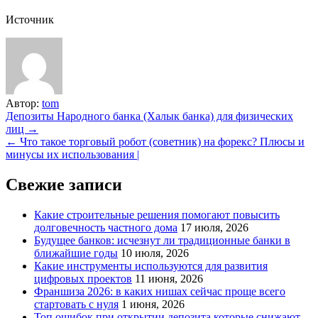
Источник
Автор:
tom
Навигация
Депозиты Народного банка (Халык банка) для физических
лиц →
по
← Что такое торговый робот (советник) на форекс? Плюсы и
записям
минусы их использования |
Свежие записи
Какие строительные решения помогают повысить
долговечность частного дома
17 июля, 2026
Будущее банков: исчезнут ли традиционные банки в
ближайшие годы
10 июля, 2026
Какие инструменты используются для развития
цифровых проектов
11 июня, 2026
Франшиза 2026: в каких нишах сейчас проще всего
стартовать с нуля
1 июня, 2026
Топ ошибок при открытии депозита которые снижают