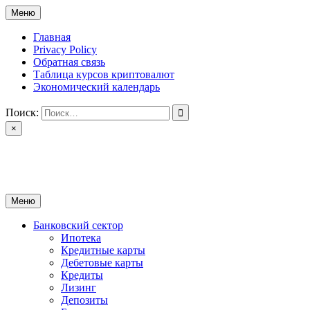
Перейти
Меню
к
содержимому
Главная
Privacy Policy
Обратная связь
Таблица курсов криптовалют
Экономический календарь
Поиск:
×
ctomk.ru
Портал о финансах
Меню
Банковский сектор
Ипотека
Кредитные карты
Дебетовые карты
Кредиты
Лизинг
Депозиты