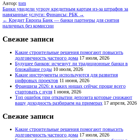
Автор:
tom
Навигация
Банки увидели угрозу кредитным картам из-за штрафов за
навязанные услуги: Финансы: РБК →
по
← Кредит Европа Банк — банки партнеры для снятия
записям
наличных без комиссии
Свежие записи
Какие строительные решения помогают повысить
долговечность частного дома
17 июля, 2026
Будущее банков: исчезнут ли традиционные банки в
ближайшие годы
10 июля, 2026
Какие инструменты используются для развития
цифровых проектов
11 июня, 2026
Франшиза 2026: в каких нишах сейчас проще всего
стартовать с нуля
1 июня, 2026
Топ ошибок при открытии депозита которые снижают
вашу доходность разбираем на примерах
17 апреля, 2026
Свежие записи
Какие строительные решения помогают повысить
долговечность частного дома
17 июля, 2026