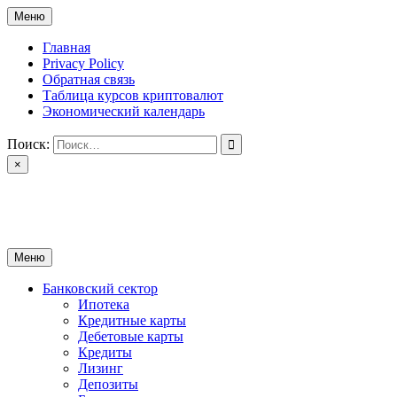
Перейти
Меню
к
содержимому
Главная
Privacy Policy
Обратная связь
Таблица курсов криптовалют
Экономический календарь
Поиск:
×
ctomk.ru
Портал о финансах
Меню
Банковский сектор
Ипотека
Кредитные карты
Дебетовые карты
Кредиты
Лизинг
Депозиты