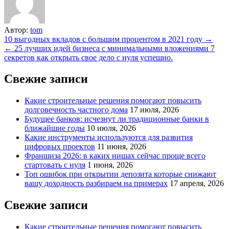
Автор:
tom
Навигация
10 выгодных вкладов с большим процентом в 2021 году →
← 25 лучших идей бизнеса с минимальными вложениями 7
по
секретов как открыть свое дело с нуля успешно.
записям
Свежие записи
Какие строительные решения помогают повысить
долговечность частного дома
17 июля, 2026
Будущее банков: исчезнут ли традиционные банки в
ближайшие годы
10 июля, 2026
Какие инструменты используются для развития
цифровых проектов
11 июня, 2026
Франшиза 2026: в каких нишах сейчас проще всего
стартовать с нуля
1 июня, 2026
Топ ошибок при открытии депозита которые снижают
вашу доходность разбираем на примерах
17 апреля, 2026
Свежие записи
Какие строительные решения помогают повысить